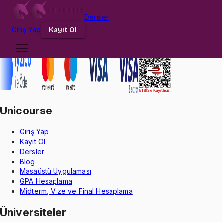
Dersler
Giriş
Yap
Kayıt Ol
Unicourse
Giriş Yap
Kayıt Ol
Dersler
Blog
Masaüstü Uygulaması
GPA Hesaplama
Midterm, Vize ve Final Hesaplama
Üniversiteler