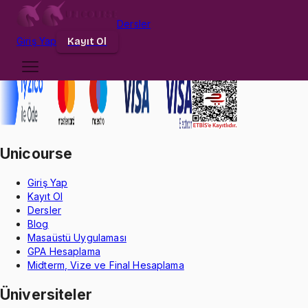
Dersler
Giriş
Yap
Kayıt Ol
Unicourse
Giriş Yap
Kayıt Ol
Dersler
Blog
Masaüstü Uygulaması
GPA Hesaplama
Midterm, Vize ve Final Hesaplama
Üniversiteler