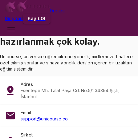
Dersler
Giriş
Yap
Kayıt Ol
Unicourse
ile sınavlara
hazırlanmak çok kolay.
Unicourse, üniversite öğrencilerine yönelik, midterm ve finallere
özel çıkmış sorular ve sınava yönelik dersleri içeren bir uzaktan
eğitim sistemidir.
Adres
Esentepe Mh. Talat Paşa Cd. No:5/1 34394 Şişli,
İstanbul
Email
support@unicourse.co
Şirket