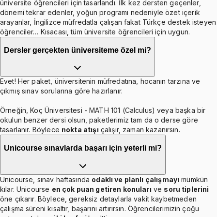
üniversite öğrencileri için tasarlandı. İlk kez dersten geçenler,
dönemi tekrar edenler, yoğun programı nedeniyle özet içerik
arayanlar, İngilizce müfredatla çalışan fakat Türkçe destek isteyen
öğrenciler… Kısacası, tüm üniversite öğrencileri için uygun.
Dersler gerçekten üniversiteme özel mi?
Evet! Her paket, üniversitenin müfredatına, hocanın tarzına ve
çıkmış sınav sorularına göre hazırlanır.
Örneğin, Koç Üniversitesi - MATH 101 (Calculus) veya başka bir
okulun benzer dersi olsun, paketlerimiz tam da o derse göre
tasarlanır. Böylece
nokta atışı
çalışır, zaman kazanırsın.
Unicourse sınavlarda başarı için yeterli mi?
Unicourse, sınav haftasında
odaklı ve planlı çalışmayı
mümkün
kılar. Unicourse
en çok puan getiren konuları
ve
soru tiplerini
öne çıkarır. Böylece, gereksiz detaylarla vakit kaybetmeden
çalışma süreni kısaltır, başarını artırırsın. Öğrencilerimizin çoğu