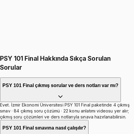
1249
TL
1499
TL
%
17
%
17
1499
TL
1249
TL
499
TL indirim
Toplam:
2998
TL
2499
TL
İkisini Birlikte Al
PSY 101 Final Hakkında Sıkça Sorulan
Sorular
PSY 101 Final çıkmış sorular ve ders notları var mı?
Evet. İzmir Ekonomi Üniversitesi PSY 101 Final paketinde 4 çıkmış
sınav · 84 çıkmış soru çözümü · 22 konu anlatımı videosu yer alır;
çıkmış soru çözümleri ve ders notlarıyla sınava hazırlanabilirsin.
PSY 101 Final sınavına nasıl çalışılır?