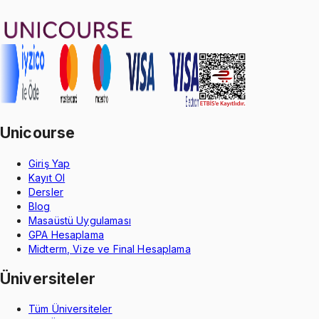
22
konu anlatımı
·
2 sa 43 dk
Aldığın dönem boyunca geçerli
Unicourse
Giriş Yap
Kayıt Ol
Dersler
Blog
Masaüstü Uygulaması
GPA Hesaplama
Midterm, Vize ve Final Hesaplama
Üniversiteler
Tüm Üniversiteler