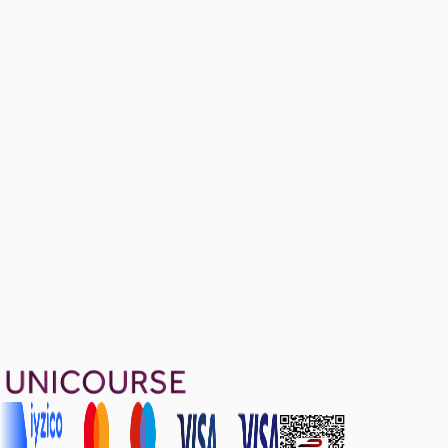
Sample Midterm Questions II
Ücretsiz
11 soru
Bonus Questions
Ücretsiz
10 soru
1899 TL
Ayda
633
TL
, peşin fiyatına
3
taksit
Sepete Ekle
41
soru çözümü
50
konu anlatımı
·
6 sa 41 dk
4.8
puan
Aldığın dönem boyunca geçerli