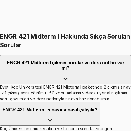
1599
TL
898
TL indirim
Toplam:
5697
TL
4799
TL
Hepsini Sepete Ekle
ENGR 421 Midterm I Hakkında Sıkça Sorulan
Sorular
ENGR 421 Midterm I çıkmış sorular ve ders notları var
mı?
Evet. Koç Üniversitesi ENGR 421 Midterm I paketinde 2 çıkmış sınav
· 41 çıkmış soru çözümü · 50 konu anlatımı videosu yer alır; çıkmış
soru çözümleri ve ders notlarıyla sınava hazırlanabilirsin.
ENGR 421 Midterm I sınavına nasıl çalışılır?
Koç Üniversitesi müfredatına ve hocanın soru tarzına göre