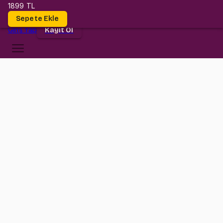
1899 TL
Dersler
Sepete Ekle
Giriş
Yap
Kayıt Ol
Koç Üniversitesi
ENGR 421
•
Midterm I
ENGR 421
•
Bilgi
Konular
Değerlendirmeler (2)