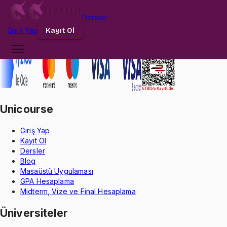
Dersler
Giriş
Yap
Kayıt Ol
Unicourse
Giriş Yap
Kayıt Ol
Dersler
Blog
Masaüstü Uygulaması
GPA Hesaplama
Midterm, Vize ve Final Hesaplama
Üniversiteler