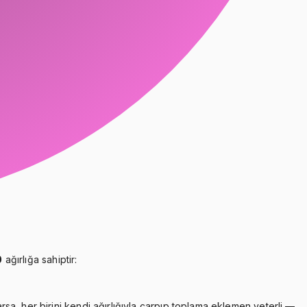
0
ağırlığa sahiptir:
rsa, her birini kendi ağırlığıyla çarpıp toplama eklemen yeterli —