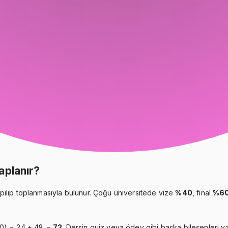
aplanır?
çarpılıp toplanmasıyla bulunur. Çoğu üniversitede vize
%40
, final
%6
60) = 24 + 48 =
72
. Dersin quiz veya ödev gibi başka bileşenleri va