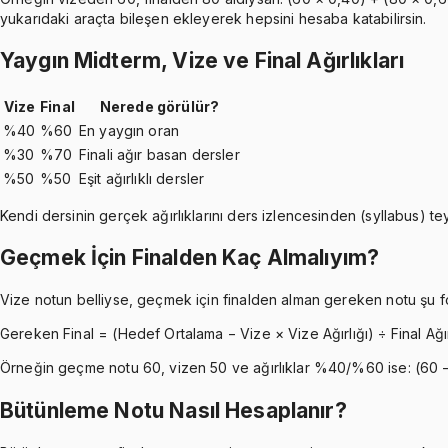
yukarıdaki araçta bileşen ekleyerek hepsini hesaba katabilirsin.
Yaygın Midterm, Vize ve Final Ağırlıkları
Vize
Final
Nerede görülür?
%40
%60
En yaygın oran
%30
%70
Finali ağır basan dersler
%50
%50
Eşit ağırlıklı dersler
Kendi dersinin gerçek ağırlıklarını ders izlencesinden (syllabus) teyi
Geçmek İçin Finalden Kaç Almalıyım?
Vize notun belliyse, geçmek için finalden alman gereken notu şu for
Gereken Final = (Hedef Ortalama − Vize × Vize Ağırlığı) ÷ Final Ağır
Örneğin geçme notu 60, vizen 50 ve ağırlıklar %40/%60 ise: (60 
Bütünleme Notu Nasıl Hesaplanır?