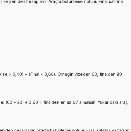
) ile yeniden hesaplanır. Araçta bütünleme notunu Final satırına
: (Vize × 0,40) + (Final × 0,60). Örneğin vizeden 60, finalden 80
e: (60 − 20) ÷ 0,60 = finalden en az 67 almalısın. Yukarıdaki araç
 yeniden hesaplanır. Araçta bütünleme notunu Final satırına yazarsan