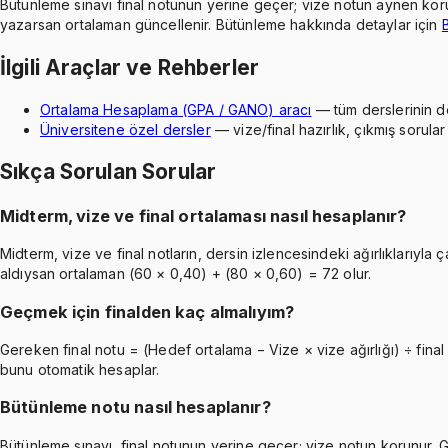
Bütünleme sınavı final notunun yerine geçer; vize notun aynen korun
yazarsan ortalaman güncellenir. Bütünleme hakkında detaylar için
İlgili Araçlar ve Rehberler
Ortalama Hesaplama (GPA / GANO) aracı
— tüm derslerinin d
Üniversitene özel dersler
— vize/final hazırlık, çıkmış sorular
Sıkça Sorulan Sorular
Midterm, vize ve final ortalaması nasıl hesaplanır?
Midterm, vize ve final notların, dersin izlencesindeki ağırlıklarıyla
aldıysan ortalaman (60 × 0,40) + (80 × 0,60) = 72 olur.
Geçmek için finalden kaç almalıyım?
Gereken final notu = (Hedef ortalama − Vize × vize ağırlığı) ÷ fina
bunu otomatik hesaplar.
Bütünleme notu nasıl hesaplanır?
Bütünleme sınavı, final notunun yerine geçer; vize notun korunur. G