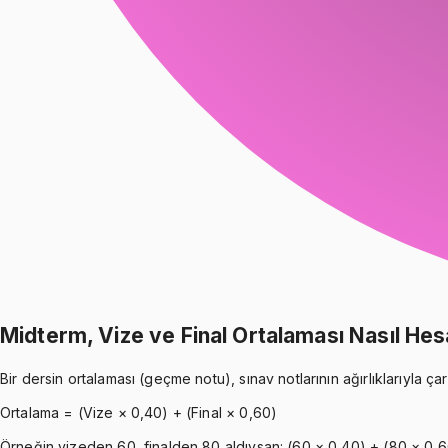
Midterm, Vize ve Final Ortalaması Nasıl Hes
Bir dersin ortalaması (geçme notu), sınav notlarının ağırlıklarıyla 
Ortalama = (Vize × 0,40) + (Final × 0,60)
Örneğin vizeden 60, finalden 80 aldıysan: (60 × 0,40) + (80 × 0,