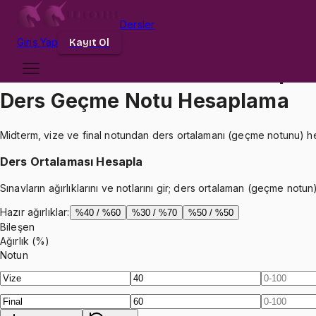
Dersler
Giriş
Yap
Kayıt Ol
Vize ve Final Ortalama Hesapl
Ders Geçme Notu Hesaplama
Midterm, vize ve final notundan ders ortalamanı (geçme notunu) h
Ders Ortalaması Hesapla
Sınavların ağırlıklarını ve notlarını gir; ders ortalaman (geçme notun
Hazır ağırlıklar:
%40 / %60
%30 / %70
%50 / %50
Bileşen
Ağırlık (%)
Notun