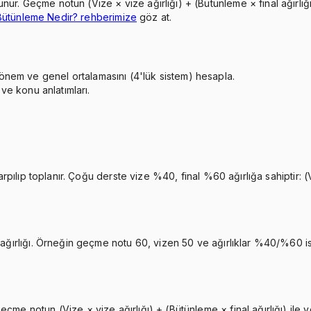
ur. Geçme notun (Vize × vize ağırlığı) + (Bütünleme × final ağırlığı
Bütünleme Nedir? rehberimize
göz at.
önem ve genel ortalamasını (4'lük sistem) hesapla.
 ve konu anlatımları.
 çarpılıp toplanır. Çoğu derste vize %40, final %60 ağırlığa sahiptir
l ağırlığı. Örneğin geçme notu 60, vizen 50 ve ağırlıklar %40/%60 is
eçme notun (Vize × vize ağırlığı) + (Bütünleme × final ağırlığı) ile