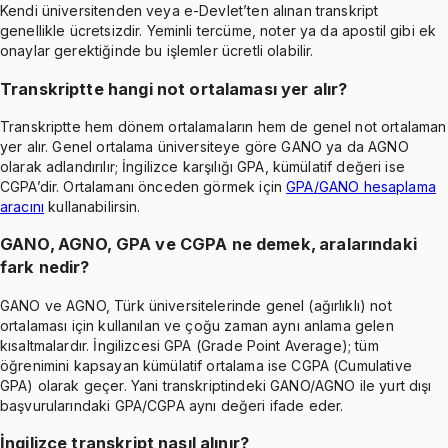
Kendi üniversitenden veya e-Devlet’ten alınan transkript
genellikle ücretsizdir. Yeminli tercüme, noter ya da apostil gibi ek
onaylar gerektiğinde bu işlemler ücretli olabilir.
Transkriptte hangi not ortalaması yer alır?
Transkriptte hem dönem ortalamaların hem de genel not ortalaman
yer alır. Genel ortalama üniversiteye göre GANO ya da AGNO
olarak adlandırılır; İngilizce karşılığı GPA, kümülatif değeri ise
CGPA’dir. Ortalamanı önceden görmek için
GPA/GANO hesaplama
aracını
kullanabilirsin.
GANO, AGNO, GPA ve CGPA ne demek, aralarındaki
fark nedir?
GANO ve AGNO, Türk üniversitelerinde genel (ağırlıklı) not
ortalaması için kullanılan ve çoğu zaman aynı anlama gelen
kısaltmalardır. İngilizcesi GPA (Grade Point Average); tüm
öğrenimini kapsayan kümülatif ortalama ise CGPA (Cumulative
GPA) olarak geçer. Yani transkriptindeki GANO/AGNO ile yurt dışı
başvurularındaki GPA/CGPA aynı değeri ifade eder.
İngilizce transkript nasıl alınır?