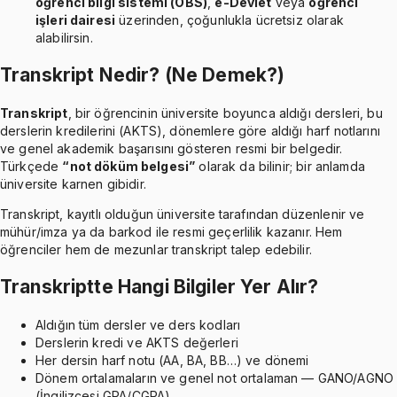
öğrenci bilgi sistemi (OBS)
,
e-Devlet
veya
öğrenci
işleri dairesi
üzerinden, çoğunlukla ücretsiz olarak
alabilirsin.
Transkript Nedir? (Ne Demek?)
Transkript
, bir öğrencinin üniversite boyunca aldığı dersleri, bu
derslerin kredilerini (AKTS), dönemlere göre aldığı harf notlarını
ve genel akademik başarısını gösteren resmi bir belgedir.
Türkçede
“not döküm belgesi”
olarak da bilinir; bir anlamda
üniversite karnen gibidir.
Transkript, kayıtlı olduğun üniversite tarafından düzenlenir ve
mühür/imza ya da barkod ile resmi geçerlilik kazanır. Hem
öğrenciler hem de mezunlar transkript talep edebilir.
Transkriptte Hangi Bilgiler Yer Alır?
Aldığın tüm dersler ve ders kodları
Derslerin kredi ve AKTS değerleri
Her dersin harf notu (AA, BA, BB…) ve dönemi
Dönem ortalamaların ve genel not ortalaman — GANO/AGNO
(İngilizcesi GPA/CGPA)