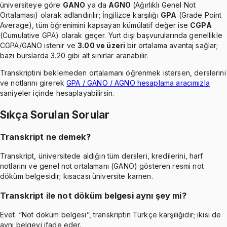
üniversiteye göre
GANO
ya da
AGNO
(Ağırlıklı Genel Not
Ortalaması) olarak adlandırılır; İngilizce karşılığı
GPA
(Grade Point
Average), tüm öğrenimini kapsayan kümülatif değer ise
CGPA
(Cumulative GPA) olarak geçer. Yurt dışı başvurularında genellikle
CGPA/GANO istenir ve
3.00 ve üzeri
bir ortalama avantaj sağlar;
bazı burslarda 3.20 gibi alt sınırlar aranabilir.
Transkriptini beklemeden ortalamanı öğrenmek istersen, derslerini
ve notlarını girerek
GPA / GANO / AGNO hesaplama aracımızla
saniyeler içinde hesaplayabilirsin.
Sıkça Sorulan Sorular
Transkript ne demek?
Transkript, üniversitede aldığın tüm dersleri, kredilerini, harf
notlarını ve genel not ortalamanı (GANO) gösteren resmi not
döküm belgesidir; kısacası üniversite karnen.
Transkript ile not döküm belgesi aynı şey mi?
Evet. “Not döküm belgesi”, transkriptin Türkçe karşılığıdır; ikisi de
aynı belgeyi ifade eder.