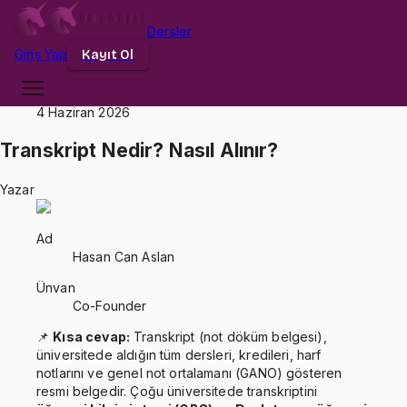
Dersler
Giriş
Yap
Kayıt Ol
Anasayfa
Blog
Transkript Nedir? Nasıl Alınır?
Yayınlanma Tarihi
4 Haziran 2026
Transkript Nedir? Nasıl Alınır?
Yazar
Ad
Hasan Can Aslan
Ünvan
Co-Founder
📌
Kısa cevap:
Transkript (not döküm belgesi),
üniversitede aldığın tüm dersleri, kredileri, harf
notlarını ve genel not ortalamanı (GANO) gösteren
resmi belgedir. Çoğu üniversitede transkriptini