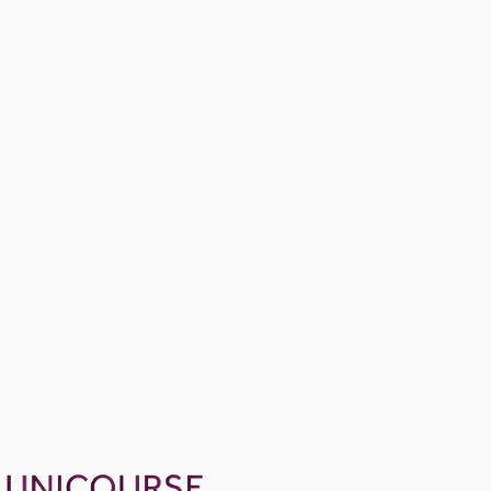
Week 6 - NPV and Investment Criteria
1 konu anlatımı
Multiple Choice Questions on NPV and Investment Criteria
5 soru
Problems on NPV and Investment Criteria
Ücretsiz
8 soru
1799 TL
Ayda
599
TL
, peşin fiyatına
3
taksit
Sepete Ekle
72
soru çözümü
16
konu anlatımı
·
2 sa 36 dk
Aldığın dönem boyunca geçerli