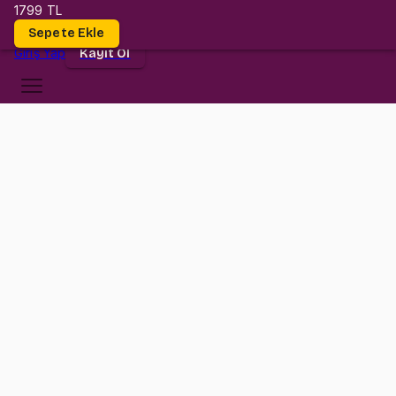
1799 TL
Dersler
Sepete Ekle
Giriş
Yap
Kayıt Ol
Bilgi Üniversitesi
INF 301
•
Midterm
INF 301
•
Bilgi
Konular
İstanbul Bilgi Üniversitesi INF 301 (Introduction to Finance) Midterm
sınavına hazırlık paketi.