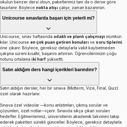
okulun benzer dersi olsun, paketlerimiz tam da o derse göre
tasarlanır. Böylece
nokta atışı
çalışır, zaman kazanırsın.
Unicourse sınavlarda başarı için yeterli mi?
Unicourse, sınav haftasında
odaklı ve planlı çalışmayı
mümkün
kılar. Unicourse
en çok puan getiren konuları
ve
soru tiplerini
öne çıkarır. Böylece, gereksiz detaylarla vakit kaybetmeden
çalışma süreni kısaltır, başarını artırırsın. Öğrencilerimizin çoğu
notunu ortalama
iki harf
yükseltti.
Satın aldığım ders hangi içerikleri barındırır?
Satın aldığın dersler, her bir sınava (Midterm, Vize, Final, Quiz)
özel olarak hazırlanır.
Sınava özel videolar —konu anlatımları, çıkmış sorular ve
çözümleri, özet notlar—içerir. Sınavda sıkça çıkan soruları
hedefler. Eğitmenlerimiz, üniversitenin akademik takvimini takip
ederek paketleri sürekli günceller. Böylece, gereksiz detaylarla