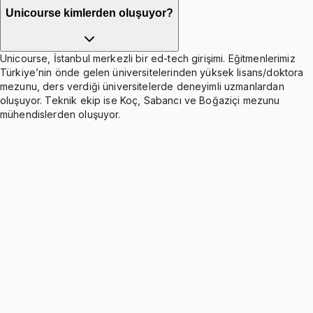
Unicourse kimlerden oluşuyor?
Unicourse, İstanbul merkezli bir ed-tech girişimi. Eğitmenlerimiz
Türkiye’nin önde gelen üniversitelerinden yüksek lisans/doktora
mezunu, ders verdiği üniversitelerde deneyimli uzmanlardan
oluşuyor. Teknik ekip ise Koç, Sabancı ve Boğaziçi mezunu
mühendislerden oluşuyor.
Week 1 - Goals and governance of the firm
Ücretsiz
3 konu anlatımı
Multiple Choice Questions on Goals and