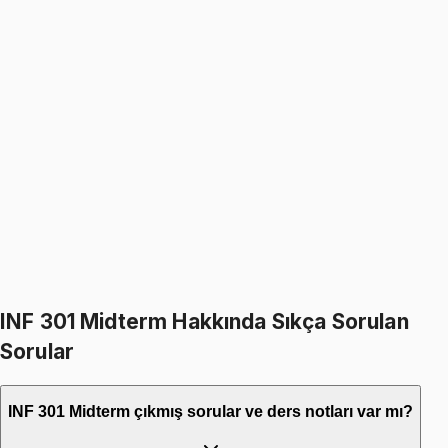
Week 6 - NPV and Investment Criteria
1 konu anlatımı
Multiple Choice Questions on NPV and Investment Criteria
5 soru
Problems on NPV and Investment Criteria
Ücretsiz
8 soru
INF 301 Midterm Hakkında Sıkça Sorulan
Sorular
INF 301 Midterm çıkmış sorular ve ders notları var mı?