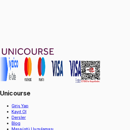
Sepete Ekle
48
soru çözümü
60
konu anlatımı
·
11 sa 11 dk
Aldığın dönem boyunca geçerli
Geçme Garantisi
Unicourse
Giriş Yap
Kayıt Ol
Dersler
Blog
Masaüstü Uygulaması