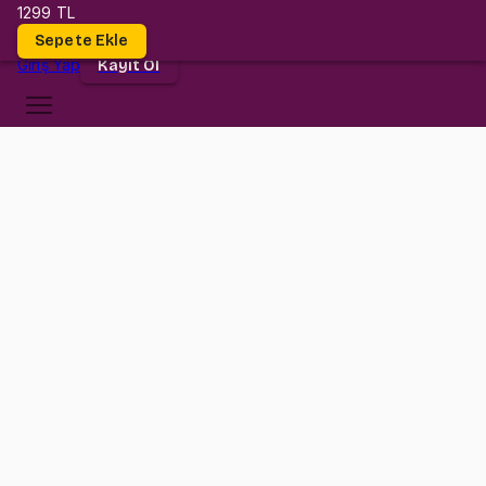
1299 TL
Dersler
Sepete Ekle
Giriş
Yap
Kayıt Ol
Gebze Teknik Üniversitesi
IE 111
•
Midterm
IE 111
•
Bilgi
Konular