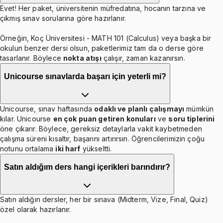
Evet! Her paket, üniversitenin müfredatına, hocanın tarzına ve
çıkmış sınav sorularına göre hazırlanır.
Örneğin, Koç Üniversitesi - MATH 101 (Calculus) veya başka bir
okulun benzer dersi olsun, paketlerimiz tam da o derse göre
tasarlanır. Böylece
nokta atışı
çalışır, zaman kazanırsın.
Unicourse sınavlarda başarı için yeterli mi?
Unicourse, sınav haftasında
odaklı ve planlı çalışmayı
mümkün
kılar. Unicourse
en çok puan getiren konuları
ve
soru tiplerini
öne çıkarır. Böylece, gereksiz detaylarla vakit kaybetmeden
çalışma süreni kısaltır, başarını artırırsın. Öğrencilerimizin çoğu
notunu ortalama
iki harf
yükseltti.
Satın aldığım ders hangi içerikleri barındırır?
Satın aldığın dersler, her bir sınava (Midterm, Vize, Final, Quiz)
özel olarak hazırlanır.