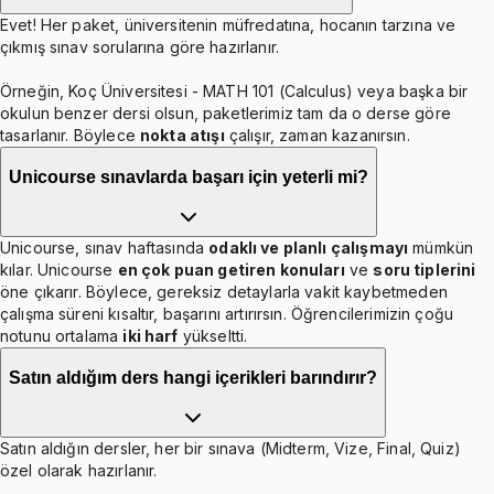
Evet! Her paket, üniversitenin müfredatına, hocanın tarzına ve
çıkmış sınav sorularına göre hazırlanır.
Örneğin, Koç Üniversitesi - MATH 101 (Calculus) veya başka bir
okulun benzer dersi olsun, paketlerimiz tam da o derse göre
tasarlanır. Böylece
nokta atışı
çalışır, zaman kazanırsın.
Unicourse sınavlarda başarı için yeterli mi?
Unicourse, sınav haftasında
odaklı ve planlı çalışmayı
mümkün
kılar. Unicourse
en çok puan getiren konuları
ve
soru tiplerini
öne çıkarır. Böylece, gereksiz detaylarla vakit kaybetmeden
çalışma süreni kısaltır, başarını artırırsın. Öğrencilerimizin çoğu
notunu ortalama
iki harf
yükseltti.
Satın aldığım ders hangi içerikleri barındırır?
Satın aldığın dersler, her bir sınava (Midterm, Vize, Final, Quiz)
özel olarak hazırlanır.