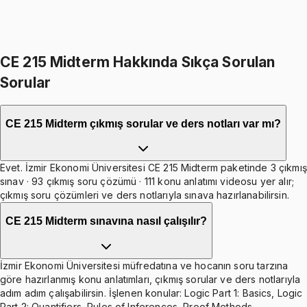
499
TL indirim
Toplam:
2998
TL
2499
TL
İkisini Birlikte Al
CE 215 Midterm Hakkında Sıkça Sorulan
Sorular
CE 215 Midterm çıkmış sorular ve ders notları var mı?
Evet. İzmir Ekonomi Üniversitesi CE 215 Midterm paketinde 3 çıkmış
sınav · 93 çıkmış soru çözümü · 111 konu anlatımı videosu yer alır;
çıkmış soru çözümleri ve ders notlarıyla sınava hazırlanabilirsin.
CE 215 Midterm sınavına nasıl çalışılır?
İzmir Ekonomi Üniversitesi müfredatına ve hocanın soru tarzına
göre hazırlanmış konu anlatımları, çıkmış sorular ve ders notlarıyla
adım adım çalışabilirsin. İşlenen konular: Logic Part 1: Basics, Logic
Part 2: Quantifiers, Rules of Inferences, Proof Methods.