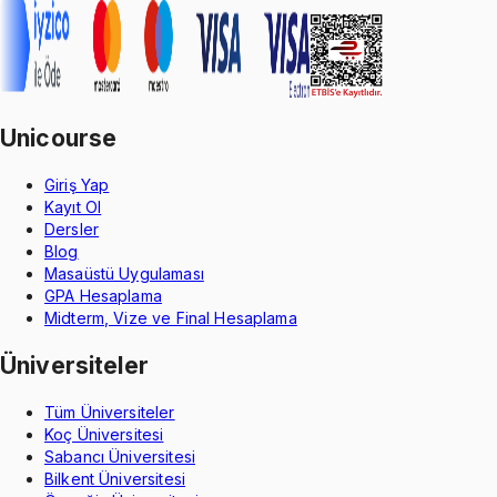
Unicourse
Giriş Yap
Kayıt Ol
Dersler
Blog
Masaüstü Uygulaması
GPA Hesaplama
Midterm, Vize ve Final Hesaplama
Üniversiteler
Tüm Üniversiteler
Koç Üniversitesi
Sabancı Üniversitesi
Bilkent Üniversitesi