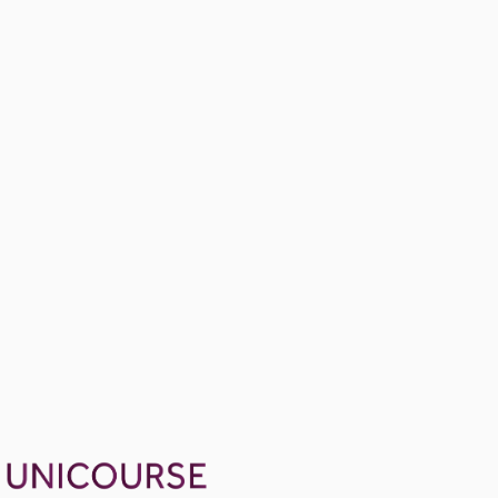
23 konu anlatımı
Sample Midterm Problems II
Ücretsiz
28 soru
(NEW) Selected Questions from Midterm Review Questions
17 soru
1499 TL
Ayda
499
TL
, peşin fiyatına
3
taksit
Sepete Ekle
93
soru çözümü
111
konu anlatımı
·
12 sa 49 dk
5.0
puan
Aldığın dönem boyunca geçerli