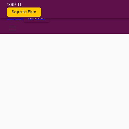
1399 TL
Dersler
Sepete Ekle
Giriş
Yap
Kayıt Ol
İzmir Ekonomi Üniversitesi
CE 221
•
Midterm
CE 221
•
Bilgi
Konular
İzmir Ekonomi Üniversitesi CE 221 (Data Structures and Algorithms) 
İşlenen konular: Algorithm Analysis, Linked Lists, Stack, Queue, T