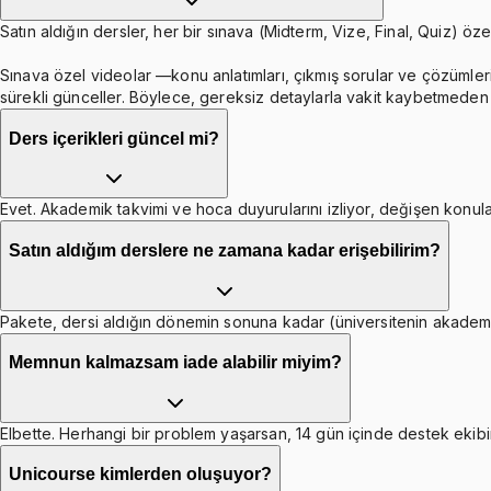
Satın aldığın dersler, her bir sınava (Midterm, Vize, Final, Quiz) özel
Sınava özel videolar —konu anlatımları, çıkmış sorular ve çözümleri
sürekli günceller. Böylece, gereksiz detaylarla vakit kaybetmeden b
Ders içerikleri güncel mi?
Evet. Akademik takvimi ve hoca duyurularını izliyor, değişen konula
Satın aldığım derslere ne zamana kadar erişebilirim?
Pakete, dersi aldığın dönemin sonuna kadar (üniversitenin akademik 
Memnun kalmazsam iade alabilir miyim?
Elbette. Herhangi bir problem yaşarsan, 14 gün içinde destek ekibim
Unicourse kimlerden oluşuyor?