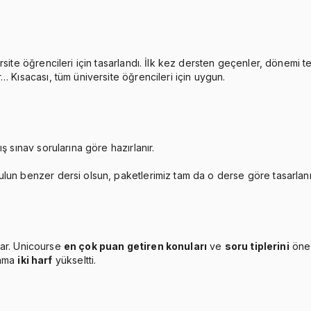
rsite öğrencileri için tasarlandı. İlk kez dersten geçenler, dönemi 
… Kısacası, tüm üniversite öğrencileri için uygun.
ş sınav sorularına göre hazırlanır.
ulun benzer dersi olsun, paketlerimiz tam da o derse göre tasarlan
ar. Unicourse
en çok puan getiren konuları
ve
soru tiplerini
öne 
lama
iki harf
yükseltti.