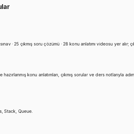
ular
ınav · 25 çıkmış soru çözümü · 28 konu anlatımı videosu yer alır; çık
hazırlanmış konu anlatımları, çıkmış sorular ve ders notlarıyla adım 
ts, Stack, Queue.