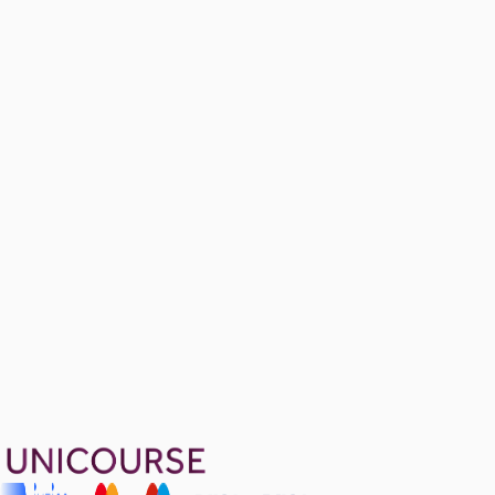
Chapter 7: The Asset Market, Money and Prices
3 konu anlatımı
Midterm Review Questions
Ücretsiz
19 soru
2299 TL
Ayda
766
TL
, peşin fiyatına
3
taksit
Sepete Ekle
44
soru çözümü
37
konu anlatımı
·
9 sa 9 dk
4.8
puan
Aldığın dönem boyunca geçerli