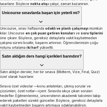
tasarlanır. Böylece
nokta atışı
çalışır, zaman kazanırsın.
Unicourse sınavlarda başarı için yeterli mi?
Unicourse, sınav haftasında
odaklı ve planlı çalışmayı
mümkün
kılar. Unicourse
en çok puan getiren konuları
ve
soru tiplerini
öne çıkarır. Böylece, gereksiz detaylarla vakit kaybetmeden
çalışma süreni kısaltır, başarını artırırsın. Öğrencilerimizin çoğu
notunu ortalama
iki harf
yükseltti.
Satın aldığım ders hangi içerikleri barındırır?
Satın aldığın dersler, her bir sınava (Midterm, Vize, Final, Quiz)
özel olarak hazırlanır.
Sınava özel videolar —konu anlatımları, çıkmış sorular ve
çözümleri, özet notlar—içerir. Sınavda sıkça çıkan soruları
hedefler. Eğitmenlerimiz, üniversitenin akademik takvimini takip
ederek paketleri sürekli günceller. Böylece, gereksiz detaylarla
vakit kaybetmeden başarını artırmaya odaklanabilirsin.