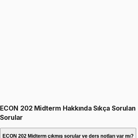
Satın aldı
4 ay önce
Gülin Savaş
Satın aldı
4 ay önce
Daha fazla değerlendirme gör
ECON 202 Midterm Hakkında Sıkça Sorulan
Sorular
ECON 202 Midterm çıkmış sorular ve ders notları var mı?