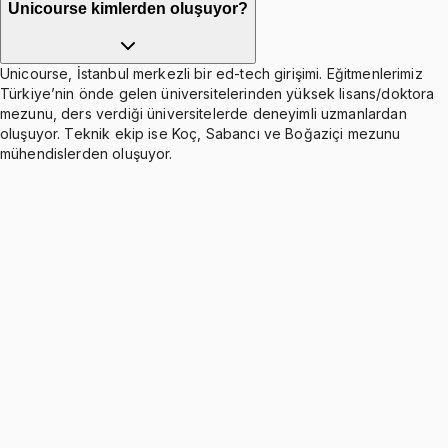
Unicourse kimlerden oluşuyor?
Unicourse, İstanbul merkezli bir ed-tech girişimi. Eğitmenlerimiz
Türkiye’nin önde gelen üniversitelerinden yüksek lisans/doktora
mezunu, ders verdiği üniversitelerde deneyimli uzmanlardan
oluşuyor. Teknik ekip ise Koç, Sabancı ve Boğaziçi mezunu
mühendislerden oluşuyor.
Önemli Tüyo
1 konu anlatımı
Chapter 1&2: Introduction to Macroeconomics,
What Macroeconomists Do