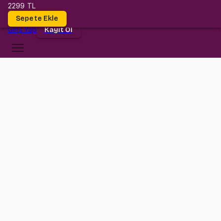
2299 TL
Dersler
Sepete Ekle
Giriş
Yap
Kayıt Ol
Koç Üniversitesi
ECON 202
•
Midterm
ECON 202
•
Bilgi
Konular
Değerlendirmeler (19)
Karşınızda Econ 202: Macroeconomics dersimiz!