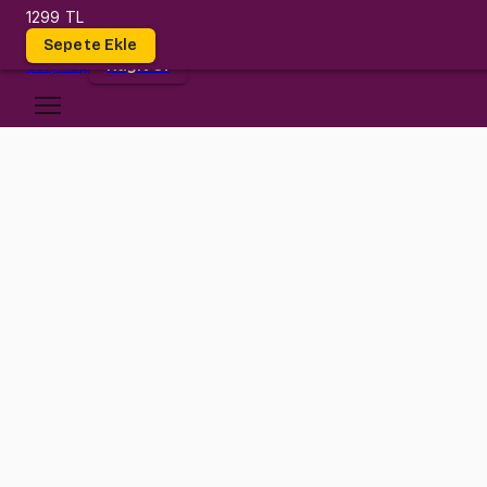
1299 TL
Dersler
Sepete Ekle
Giriş
Yap
Kayıt Ol
MEF Üniversitesi
PSYC 101
•
Midterm I + Midterm II
PSYC 101
•
Bilgi
Konular
Psikolojinin temellerinden başlayarak hızlı ve özet bir konu anlatım
1299 TL