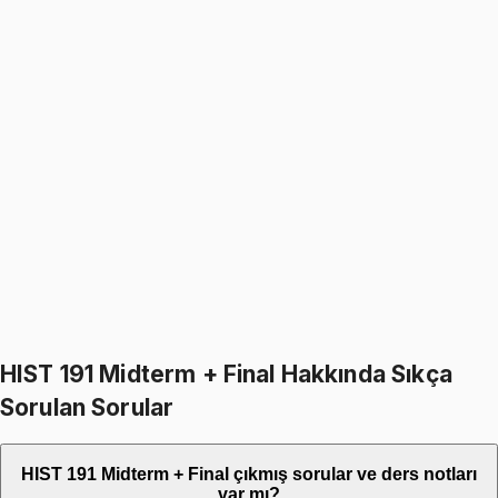
Değerlendirme yapmak için bu derse sahip olman gerekiyor.
Naz Aksoy
Satın aldı
9 ay önce
HIST 191 Midterm + Final Hakkında Sıkça
Sorulan Sorular
HIST 191 Midterm + Final çıkmış sorular ve ders notları
var mı?