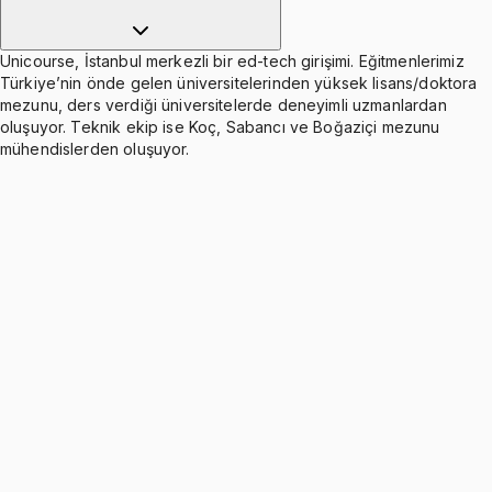
Unicourse, İstanbul merkezli bir ed-tech girişimi. Eğitmenlerimiz
Türkiye’nin önde gelen üniversitelerinden yüksek lisans/doktora
mezunu, ders verdiği üniversitelerde deneyimli uzmanlardan
oluşuyor. Teknik ekip ise Koç, Sabancı ve Boğaziçi mezunu
mühendislerden oluşuyor.
Osmanlı Devleti'nde Islahatlar
Ücretsiz
7 konu anlatımı
19. Yüzyılda Osmanlı Devleti
Ücretsiz
3 konu anlatımı