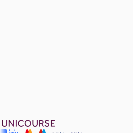
20. Yüzyılda Osmanlı Devleti
10 konu anlatımı
Örnek Sınav Soruları
Ücretsiz
29 soru
1999 TL
Ayda
666
TL
, peşin fiyatına
3
taksit
Sepete Ekle
29
soru çözümü
22
konu anlatımı
·
6 sa 36 dk
5.0
puan
Aldığın dönem boyunca geçerli