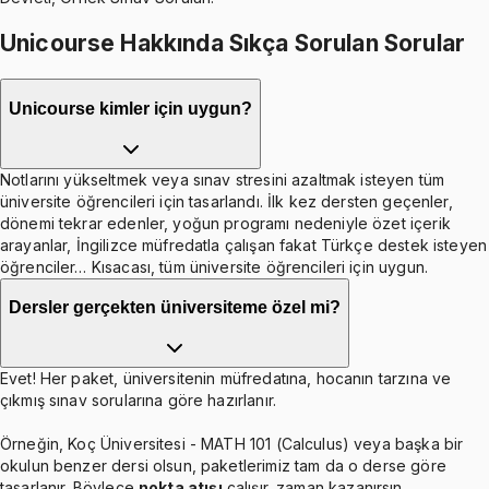
Unicourse Hakkında Sıkça Sorulan Sorular
Unicourse kimler için uygun?
Notlarını yükseltmek veya sınav stresini azaltmak isteyen tüm
üniversite öğrencileri için tasarlandı. İlk kez dersten geçenler,
dönemi tekrar edenler, yoğun programı nedeniyle özet içerik
arayanlar, İngilizce müfredatla çalışan fakat Türkçe destek isteyen
öğrenciler… Kısacası, tüm üniversite öğrencileri için uygun.
Dersler gerçekten üniversiteme özel mi?
Evet! Her paket, üniversitenin müfredatına, hocanın tarzına ve
çıkmış sınav sorularına göre hazırlanır.
Örneğin, Koç Üniversitesi - MATH 101 (Calculus) veya başka bir
okulun benzer dersi olsun, paketlerimiz tam da o derse göre
tasarlanır. Böylece
nokta atışı
çalışır, zaman kazanırsın.