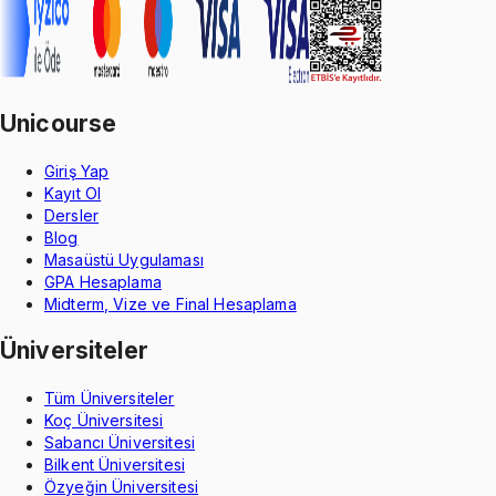
Unicourse
Giriş Yap
Kayıt Ol
Dersler
Blog
Masaüstü Uygulaması
GPA Hesaplama
Midterm, Vize ve Final Hesaplama
Üniversiteler
Tüm Üniversiteler
Koç Üniversitesi
Sabancı Üniversitesi
Bilkent Üniversitesi
Özyeğin Üniversitesi