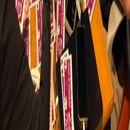
Giriş Yap
Kayıt Ol
Dersler
Blog
Masaüstü Uygulaması
GPA Hesaplama
Midterm, Vize ve Final Hesaplama
Üniversiteler
Tüm Üniversiteler
Koç Üniversitesi
Sabancı Üniversitesi
Bilkent Üniversitesi
Özyeğin Üniversitesi
Bilgi Üniversitesi
Bahçeşehir Üniversitesi
Yeditepe Üniversitesi
Yardım