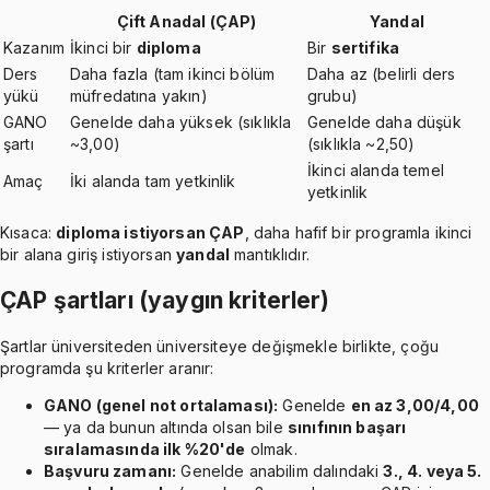
Çift Anadal (ÇAP)
Yandal
Kazanım
İkinci bir
diploma
Bir
sertifika
Ders
Daha fazla (tam ikinci bölüm
Daha az (belirli ders
yükü
müfredatına yakın)
grubu)
GANO
Genelde daha yüksek (sıklıkla
Genelde daha düşük
şartı
~3,00)
(sıklıkla ~2,50)
İkinci alanda temel
Amaç
İki alanda tam yetkinlik
yetkinlik
Kısaca:
diploma istiyorsan ÇAP
, daha hafif bir programla ikinci
bir alana giriş istiyorsan
yandal
mantıklıdır.
ÇAP şartları (yaygın kriterler)
Şartlar üniversiteden üniversiteye değişmekle birlikte, çoğu
programda şu kriterler aranır:
GANO (genel not ortalaması):
Genelde
en az 3,00/4,00
— ya da bunun altında olsan bile
sınıfının başarı
sıralamasında ilk %20'de
olmak.
Başvuru zamanı:
Genelde anabilim dalındaki
3., 4. veya 5.