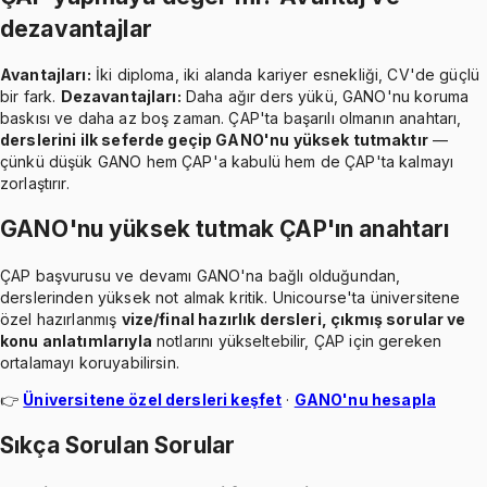
dezavantajlar
Avantajları:
İki diploma, iki alanda kariyer esnekliği, CV'de güçlü
bir fark.
Dezavantajları:
Daha ağır ders yükü, GANO'nu koruma
baskısı ve daha az boş zaman. ÇAP'ta başarılı olmanın anahtarı,
derslerini ilk seferde geçip GANO'nu yüksek tutmaktır
—
çünkü düşük GANO hem ÇAP'a kabulü hem de ÇAP'ta kalmayı
zorlaştırır.
GANO'nu yüksek tutmak ÇAP'ın anahtarı
ÇAP başvurusu ve devamı GANO'na bağlı olduğundan,
derslerinden yüksek not almak kritik. Unicourse'ta üniversitene
özel hazırlanmış
vize/final hazırlık dersleri, çıkmış sorular ve
konu anlatımlarıyla
notlarını yükseltebilir, ÇAP için gereken
ortalamayı koruyabilirsin.
👉
Üniversitene özel dersleri keşfet
·
GANO'nu hesapla
Sıkça Sorulan Sorular