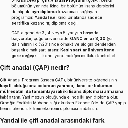
📌 Kısa cevap:
Çift Anadal Programı (ÇAP)
, kendi
bölümünün yanında ikinci bir bölümün lisans derslerini
de alıp
iki ayrı diploma
kazanmanı sağlayan
programdır.
Yandal
ise ikinci bir alanda sadece
sertifika
kazandırır, diploma değil.
ÇAP'a genelde 3., 4. veya 5. yarıyılın başında
başvurulur; çoğu üniversitede
GANO en az 3,00
(ya
da sınıfının ilk %20'sinde olmak) ve aldığın derslerden
başarılı olmak şartı aranır.
Kesin şartlar üniversitene
göre değişir
— kendi yönetmeliğini mutlaka kontrol et.
Çift anadal (ÇAP) nedir?
Çift Anadal Programı (kısaca ÇAP), bir üniversite öğrencisinin
kayıtlı olduğu ana bölümün yanında, ikinci bir bölümün
müfredatını da tamamlayarak iki lisans diploması almasına
imkân tanır. Yani mezun olduğunda elinde iki ayrı diploma olur.
Örneğin Endüstri Mühendisliği okurken Ekonomi'de de ÇAP yapıp
hem mühendislik hem ekonomi diploması alabilirsin.
Yandal ile çift anadal arasındaki fark