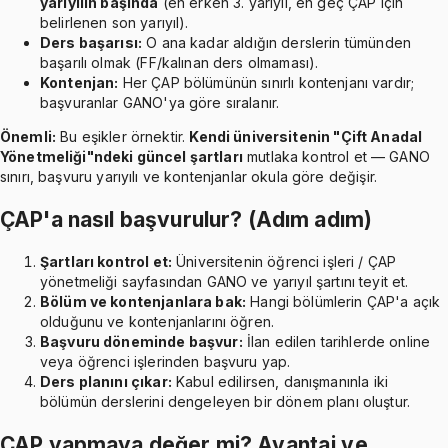
yarıyılın başında
(en erken 3. yarıyıl, en geç ÇAP için
belirlenen son yarıyıl).
Ders başarısı:
O ana kadar aldığın derslerin tümünden
başarılı olmak (FF/kalınan ders olmaması).
Kontenjan:
Her ÇAP bölümünün sınırlı kontenjanı vardır;
başvuranlar GANO'ya göre sıralanır.
Önemli:
Bu eşikler örnektir.
Kendi üniversitenin "Çift Anadal
Yönetmeliği"ndeki güncel şartları
mutlaka kontrol et — GANO
sınırı, başvuru yarıyılı ve kontenjanlar okula göre değişir.
ÇAP'a nasıl başvurulur? (Adım adım)
Şartları kontrol et:
Üniversitenin öğrenci işleri / ÇAP
yönetmeliği sayfasından GANO ve yarıyıl şartını teyit et.
Bölüm ve kontenjanlara bak:
Hangi bölümlerin ÇAP'a açık
olduğunu ve kontenjanlarını öğren.
Başvuru döneminde başvur:
İlan edilen tarihlerde online
veya öğrenci işlerinden başvuru yap.
Ders planını çıkar:
Kabul edilirsen, danışmanınla iki
bölümün derslerini dengeleyen bir dönem planı oluştur.
ÇAP yapmaya değer mi? Avantaj ve