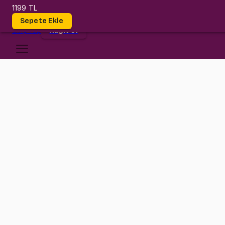
1199 TL
Dersler
Sepete Ekle
Giriş
Yap
Kayıt Ol
Anadolu Üniversitesi
IST 205
•
Final
IST 205
•
Bilgi
Konular
Değerlendirmeler (2)
Finalde Probability konusunu kapsamlı olarak ele alacağız.
Probability ile ilgili temel bilgileri anladıktan sonra Conditional Pr