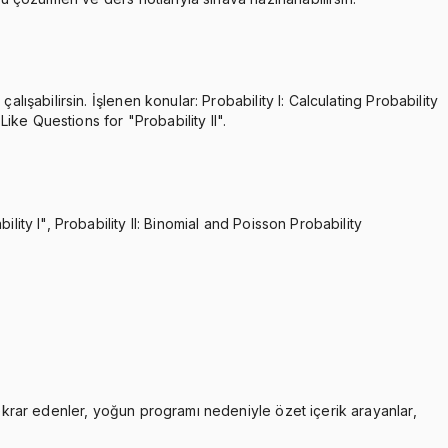
ışabilirsin. İşlenen konular: Probability I: Calculating Probability
Like Questions for "Probability II".
ity I", Probability II: Binomial and Poisson Probability
tekrar edenler, yoğun programı nedeniyle özet içerik arayanlar,