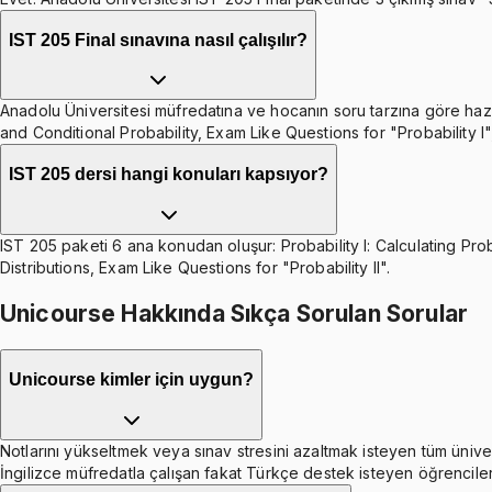
IST 205 Final sınavına nasıl çalışılır?
Anadolu Üniversitesi müfredatına ve hocanın soru tarzına göre hazırla
and Conditional Probability, Exam Like Questions for "Probability I",
IST 205 dersi hangi konuları kapsıyor?
IST 205 paketi 6 ana konudan oluşur: Probability I: Calculating Proba
Distributions, Exam Like Questions for "Probability II".
Unicourse Hakkında Sıkça Sorulan Sorular
Unicourse kimler için uygun?
Notlarını yükseltmek veya sınav stresini azaltmak isteyen tüm ünive
İngilizce müfredatla çalışan fakat Türkçe destek isteyen öğrenciler