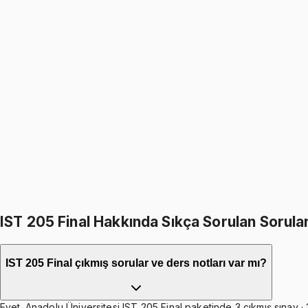
IST 205
• Final
Statistics I
5.0
(
2
)
999
TL
1199
TL
%
17
%
17
1199
TL
999
TL
399
TL indirim
Toplam:
2398
TL
1999
TL
IST 205 Final Hakkında Sıkça Sorulan Sorula
IST 205 Final çıkmış sorular ve ders notları var mı?
Evet. Anadolu Üniversitesi IST 205 Final paketinde 3 çıkmış sınav · 3