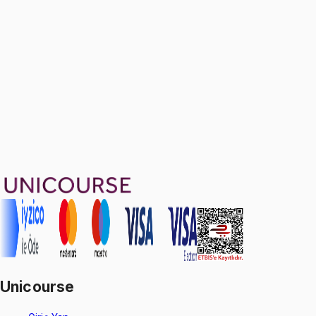
Ayda
399
TL
, peşin fiyatına
3
taksit
Sepete Ekle
41
soru çözümü
58
konu anlatımı
·
9 sa 38 dk
4.0
puan
Aldığın dönem boyunca geçerli
Geçme Garantisi
Unicourse