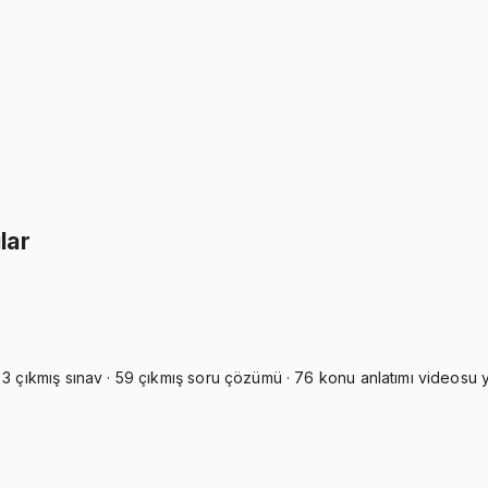
İkisini Birlikte Al
lar
3 çıkmış sınav · 59 çıkmış soru çözümü · 76 konu anlatımı videosu ye