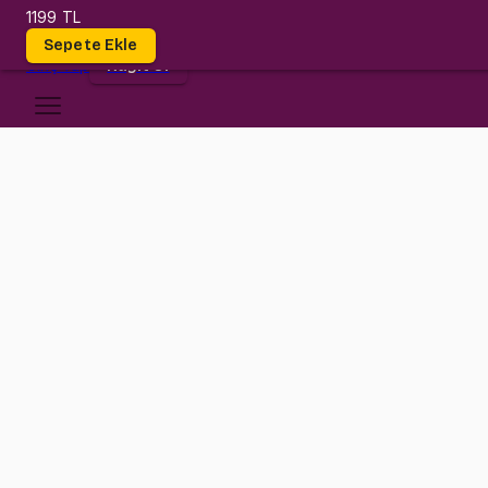
1199 TL
Dersler
Sepete Ekle
Giriş
Yap
Kayıt Ol
Ankara Yıldırım Beyazıt Üniversitesi
IE 222
•
Midterm
IE 222
•
Bilgi
Konular
Değerlendirmeler (1)
Bugüne kadar hazırlanmış en kapsamlı Uygulamalı İstatistik dersi ile
Detaylı konu anlatımları, sayısız örnek soru ve sınav öncesi prova s