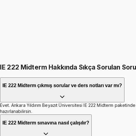
Engineering Statistics
5.0
(
1
)
999
TL
1199
TL
%
17
%
17
1199
TL
999
TL
399
TL indirim
Toplam:
2398
TL
1999
TL
IE 222 Midterm Hakkında Sıkça Sorulan Soru
IE 222 Midterm çıkmış sorular ve ders notları var mı?
Evet. Ankara Yıldırım Beyazıt Üniversitesi IE 222 Midterm paketinde 
hazırlanabilirsin.
IE 222 Midterm sınavına nasıl çalışılır?