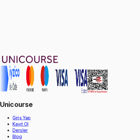
Sepete Ekle
80
soru çözümü
29
konu anlatımı
·
6 sa 14 dk
Aldığın dönem boyunca geçerli
Geçme Garantisi
Unicourse
Giriş Yap
Kayıt Ol
Dersler
Blog