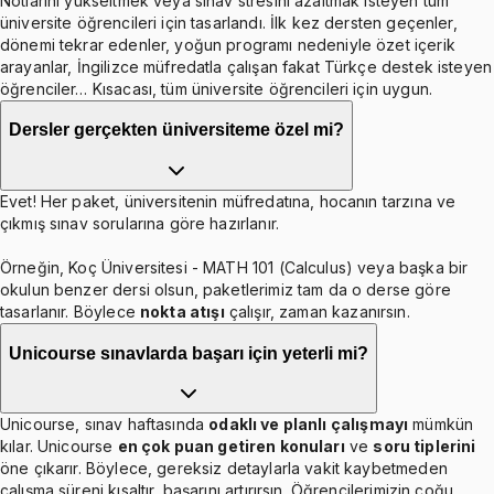
Notlarını yükseltmek veya sınav stresini azaltmak isteyen tüm
üniversite öğrencileri için tasarlandı. İlk kez dersten geçenler,
dönemi tekrar edenler, yoğun programı nedeniyle özet içerik
arayanlar, İngilizce müfredatla çalışan fakat Türkçe destek isteyen
öğrenciler… Kısacası, tüm üniversite öğrencileri için uygun.
Dersler gerçekten üniversiteme özel mi?
Evet! Her paket, üniversitenin müfredatına, hocanın tarzına ve
çıkmış sınav sorularına göre hazırlanır.
Örneğin, Koç Üniversitesi - MATH 101 (Calculus) veya başka bir
okulun benzer dersi olsun, paketlerimiz tam da o derse göre
tasarlanır. Böylece
nokta atışı
çalışır, zaman kazanırsın.
Unicourse sınavlarda başarı için yeterli mi?
Unicourse, sınav haftasında
odaklı ve planlı çalışmayı
mümkün
kılar. Unicourse
en çok puan getiren konuları
ve
soru tiplerini
öne çıkarır. Böylece, gereksiz detaylarla vakit kaybetmeden
çalışma süreni kısaltır, başarını artırırsın. Öğrencilerimizin çoğu