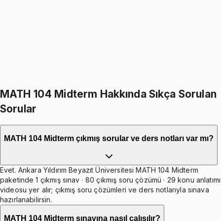
999
TL
1199
TL
%
17
%
17
1199
TL
999
TL
399
TL indirim
Toplam:
2398
TL
1999
TL
İkisini Birlikte Al
MATH 104 Midterm Hakkında Sıkça Sorulan
Sorular
MATH 104 Midterm çıkmış sorular ve ders notları var mı?
Evet. Ankara Yıldırım Beyazıt Üniversitesi MATH 104 Midterm
paketinde 1 çıkmış sınav · 80 çıkmış soru çözümü · 29 konu anlatımı
videosu yer alır; çıkmış soru çözümleri ve ders notlarıyla sınava
hazırlanabilirsin.
MATH 104 Midterm sınavına nasıl çalışılır?