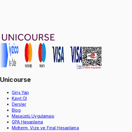
4.8
puan
Aldığın dönem boyunca geçerli
Geçme Garantisi
Unicourse
Giriş Yap
Kayıt Ol
Dersler
Blog
Masaüstü Uygulaması
GPA Hesaplama
Midterm, Vize ve Final Hesaplama