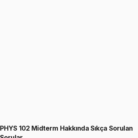
4.8
(
2
)
999
TL
1199
TL
%
17
%
17
1199
TL
999
TL
PHYS 102
• Final
Physics II
4.8
(
2
)
999
TL
1199
TL
%
17
%
17
1199
TL
999
TL
399
TL indirim
Toplam:
2398
TL
1999
TL
İkisini Birlikte Al
PHYS 102 Midterm Hakkında Sıkça Sorulan
Sorular