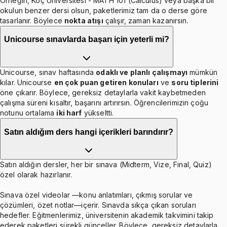
Örneğin, Koç Üniversitesi - MATH 101 (Calculus) veya başka bir
okulun benzer dersi olsun, paketlerimiz tam da o derse göre
tasarlanır. Böylece
nokta atışı
çalışır, zaman kazanırsın.
Unicourse sınavlarda başarı için yeterli mi?
Unicourse, sınav haftasında
odaklı ve planlı çalışmayı
mümkün
kılar. Unicourse
en çok puan getiren konuları
ve
soru tiplerini
öne çıkarır. Böylece, gereksiz detaylarla vakit kaybetmeden
çalışma süreni kısaltır, başarını artırırsın. Öğrencilerimizin çoğu
notunu ortalama
iki harf
yükseltti.
Satın aldığım ders hangi içerikleri barındırır?
Satın aldığın dersler, her bir sınava (Midterm, Vize, Final, Quiz)
özel olarak hazırlanır.
Sınava özel videolar —konu anlatımları, çıkmış sorular ve
çözümleri, özet notlar—içerir. Sınavda sıkça çıkan soruları
hedefler. Eğitmenlerimiz, üniversitenin akademik takvimini takip
ederek paketleri sürekli günceller. Böylece, gereksiz detaylarla