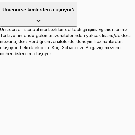
Unicourse kimlerden oluşuyor?
Unicourse, İstanbul merkezli bir ed-tech girişimi. Eğitmenlerimiz
Türkiye’nin önde gelen üniversitelerinden yüksek lisans/doktora
mezunu, ders verdiği üniversitelerde deneyimli uzmanlardan
oluşuyor. Teknik ekip ise Koç, Sabancı ve Boğaziçi mezunu
mühendislerden oluşuyor.
Introduction to General Physics II
Ücretsiz
1 konu anlatımı
CH1: Electric Fields