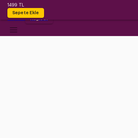
1499 TL
Dersler
Sepete Ekle
Giriş
Yap
Kayıt Ol
Atılım Üniversitesi
EE 203
•
Midterm
EE 203
•
Bilgi
Konular
Digital design konseptlerinin temellerini bu derste atacağız.
Combinational ve Sequential circuit tasarlamayı, register ve counte