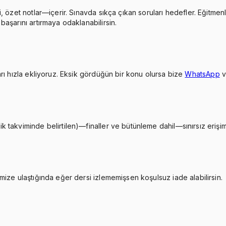
, özet notlar—içerir. Sınavda sıkça çıkan soruları hedefler. Eğitmen
aşarını artırmaya odaklanabilirsin.
rı hızla ekliyoruz. Eksik gördüğün bir konu olursa bize
WhatsApp
takviminde belirtilen)—finaller ve bütünleme dahil—sınırsız erişimi
ize ulaştığında eğer dersi izlememişsen koşulsuz iade alabilirsin.