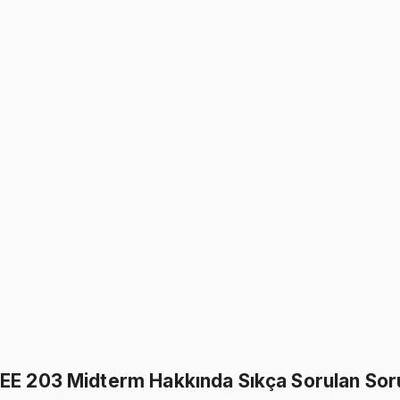
Digital Circuits
1249
TL
1499
TL
%
17
%
17
1499
TL
1249
TL
EE 203
• Midterm II + Final
Digital Circuits
1249
TL
1499
TL
%
17
%
17
1499
TL
1249
TL
499
TL indirim
Toplam:
2998
TL
2499
TL
EE 203 Midterm Hakkında Sıkça Sorulan Sor