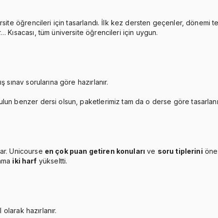
rsite öğrencileri için tasarlandı. İlk kez dersten geçenler, dönemi 
… Kısacası, tüm üniversite öğrencileri için uygun.
ş sınav sorularına göre hazırlanır.
ulun benzer dersi olsun, paketlerimiz tam da o derse göre tasarlan
ar. Unicourse
en çok puan getiren konuları
ve
soru tiplerini
öne 
lama
iki harf
yükseltti.
 olarak hazırlanır.