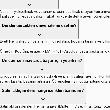
Notlarını yükseltmek veya sınav stresini azaltmak isteyen tüm ünive
İngilizce müfredatla çalışan fakat Türkçe destek isteyen öğrenciler
Dersler gerçekten üniversiteme özel mi?
Evet! Her paket, üniversitenin müfredatına, hocanın tarzına ve çıkmı
Örneğin, Koç Üniversitesi - MATH 101 (Calculus) veya başka bir ok
Unicourse sınavlarda başarı için yeterli mi?
Unicourse, sınav haftasında
odaklı ve planlı çalışmayı
mümkün kıl
süreni kısaltır, başarını artırırsın. Öğrencilerimizin çoğu notunu orta
Satın aldığım ders hangi içerikleri barındırır?
Satın aldığın dersler, her bir sınava (Midterm, Vize, Final, Quiz) özel