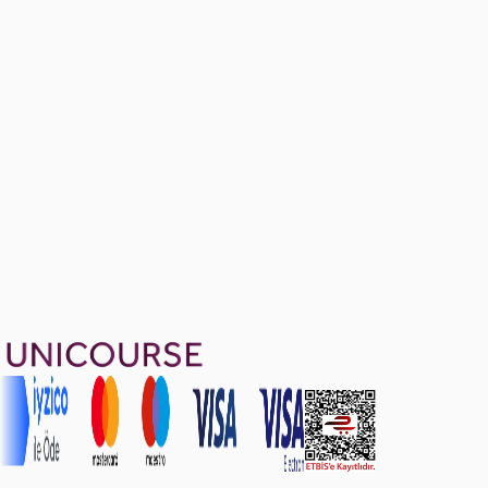
Before Exam Problems
Ücretsiz
37 soru
1799 TL
Ayda
599
TL
, peşin fiyatına
3
taksit
Sepete Ekle
37
soru çözümü
44
konu anlatımı
·
10 sa 59 dk
4.8
puan
Aldığın dönem boyunca geçerli