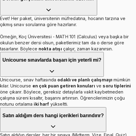
Evet! Her paket, üniversitenin müfredatına, hocanın tarzına ve
çıkmış sınav sorularına göre hazırlanır.
Örneğin, Koç Üniversitesi - MATH 101 (Calculus) veya başka bir
okulun benzer dersi olsun, paketlerimiz tam da o derse göre
tasarlanır. Böylece
nokta atışı
çalışır, zaman kazanırsın.
Unicourse sınavlarda başarı için yeterli mi?
Unicourse, sınav haftasında
odaklı ve planlı çalışmayı
mümkün
kılar. Unicourse
en çok puan getiren konuları
ve
soru tiplerini
öne çıkarır. Böylece, gereksiz detaylarla vakit kaybetmeden
çalışma süreni kısaltır, başarını artırırsın. Öğrencilerimizin çoğu
notunu ortalama
iki harf
yükseltti.
Satın aldığım ders hangi içerikleri barındırır?
Satın aldığın dersler, her bir sınava (Midterm, Vize, Final, Quiz)