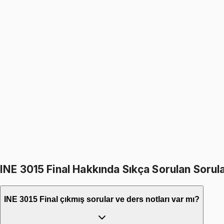
1499
TL
INE 3015
• Midterm
Production Planning and Control
1499
TL
1799
TL
%
17
%
17
1799
TL
1499
TL
599
TL indirim
Toplam:
3598
TL
2999
TL
INE 3015 Final Hakkında Sıkça Sorulan Sorul
INE 3015 Final çıkmış sorular ve ders notları var mı?