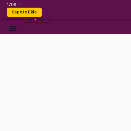
1799 TL
Dersler
Sepete Ekle
Giriş
Yap
Kayıt Ol
Bahçeşehir Üniversitesi
INE 3015
•
Final
INE 3015
•
Bilgi
Konular
Biz geldik BAU! Bu dersle beraber Production Planning and Control d
1799 TL