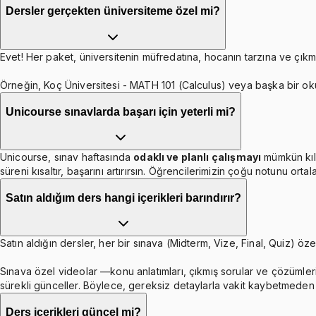
Dersler gerçekten üniversiteme özel mi?
Evet! Her paket, üniversitenin müfredatına, hocanın tarzına ve çıkmı
Örneğin, Koç Üniversitesi - MATH 101 (Calculus) veya başka bir ok
Unicourse sınavlarda başarı için yeterli mi?
Unicourse, sınav haftasında
odaklı ve planlı çalışmayı
mümkün kıl
süreni kısaltır, başarını artırırsın. Öğrencilerimizin çoğu notunu orta
Satın aldığım ders hangi içerikleri barındırır?
Satın aldığın dersler, her bir sınava (Midterm, Vize, Final, Quiz) özel
Sınava özel videolar —konu anlatımları, çıkmış sorular ve çözümleri
sürekli günceller. Böylece, gereksiz detaylarla vakit kaybetmeden b
Ders içerikleri güncel mi?