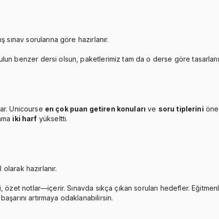
ş sınav sorularına göre hazırlanır.
ulun benzer dersi olsun, paketlerimiz tam da o derse göre tasarlan
ar. Unicourse
en çok puan getiren konuları
ve
soru tiplerini
öne 
lama
iki harf
yükseltti.
 olarak hazırlanır.
, özet notlar—içerir. Sınavda sıkça çıkan soruları hedefler. Eğitmen
aşarını artırmaya odaklanabilirsin.