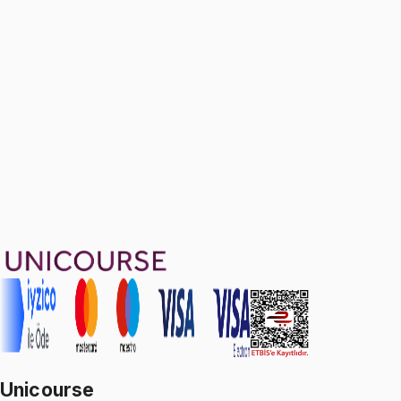
Formula Sheet for All Chapters
Ücretsiz
1599 TL
Ayda
533
TL
, peşin fiyatına
3
taksit
Sepete Ekle
67
soru çözümü
19
konu anlatımı
·
1 sa 41 dk
5.0
puan
Aldığın dönem boyunca geçerli
Unicourse