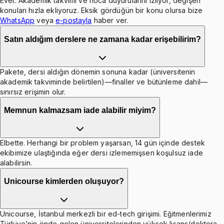
Evet. Akademik takvimi ve hoca duyurularını izliyor, değişen
konuları hızla ekliyoruz. Eksik gördüğün bir konu olursa bize
WhatsApp
veya
e-postayla
haber ver.
Satın aldığım derslere ne zamana kadar erişebilirim?
Pakete, dersi aldığın dönemin sonuna kadar (üniversitenin
akademik takviminde belirtilen)—finaller ve bütünleme dahil—
sınırsız erişimin olur.
Memnun kalmazsam iade alabilir miyim?
Elbette. Herhangi bir problem yaşarsan, 14 gün içinde destek
ekibimize ulaştığında eğer dersi izlememişsen koşulsuz iade
alabilirsin.
Unicourse kimlerden oluşuyor?
Unicourse, İstanbul merkezli bir ed-tech girişimi. Eğitmenlerimiz
Türkiye’nin önde gelen üniversitelerinden yüksek lisans/doktora