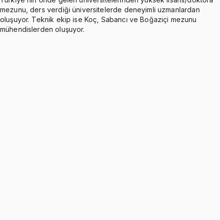
mezunu, ders verdiği üniversitelerde deneyimli uzmanlardan
oluşuyor. Teknik ekip ise Koç, Sabancı ve Boğaziçi mezunu
mühendislerden oluşuyor.
Introduction
Ücretsiz
2 konu anlatımı
Error Definitions and Calculators
2 konu anlatımı
Types of Errors in Numerical Procedures