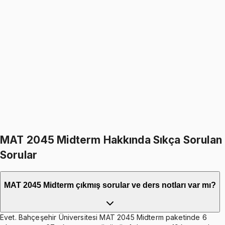
MAT 2045
• Final
Numerical Methods for Engineers
5.0
(
5
)
1349
TL
1599
TL
%
16
%
16
1599
TL
1349
TL
499
TL indirim
Toplam:
3198
TL
2699
TL
İkisini Birlikte Al
MAT 2045 Midterm Hakkında Sıkça Sorulan
Sorular
MAT 2045 Midterm çıkmış sorular ve ders notları var mı?
Evet. Bahçeşehir Üniversitesi MAT 2045 Midterm paketinde 6