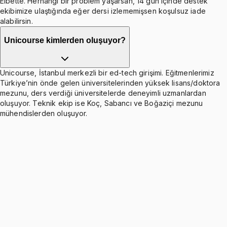
Elbette. Herhangi bir problem yaşarsan, 14 gün içinde destek
ekibimize ulaştığında eğer dersi izlememişsen koşulsuz iade
alabilirsin.
Unicourse kimlerden oluşuyor?
Unicourse, İstanbul merkezli bir ed-tech girişimi. Eğitmenlerimiz
Türkiye’nin önde gelen üniversitelerinden yüksek lisans/doktora
mezunu, ders verdiği üniversitelerde deneyimli uzmanlardan
oluşuyor. Teknik ekip ise Koç, Sabancı ve Boğaziçi mezunu
mühendislerden oluşuyor.
Ch6: Bending
Ücretsiz
10 konu anlatımı · 9 soru