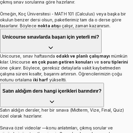
çıkmış sınav sorularına göre hazırlanır.
Örneğin, Koç Üniversitesi - MATH 101 (Calculus) veya başka bir
okulun benzer dersi olsun, paketlerimiz tam da o derse göre
tasarlanır. Böylece
nokta atışı
çalışır, zaman kazanırsın.
Unicourse sınavlarda başarı için yeterli mi?
Unicourse, sınav haftasında
odaklı ve planlı çalışmayı
mümkün
kılar. Unicourse
en çok puan getiren konuları
ve
soru tiplerini
öne çıkarır. Böylece, gereksiz detaylarla vakit kaybetmeden
çalışma süreni kısaltır, başarını artırırsın. Öğrencilerimizin çoğu
notunu ortalama
iki harf
yükseltti.
Satın aldığım ders hangi içerikleri barındırır?
Satın aldığın dersler, her bir sınava (Midterm, Vize, Final, Quiz)
özel olarak hazırlanır.
Sınava özel videolar —konu anlatımları, çıkmış sorular ve