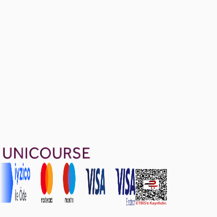
Ücretsiz
3 soru
Formula Sheet for All Chapters
Ücretsiz
1799 TL
Ayda
599
TL
, peşin fiyatına
3
taksit
Sepete Ekle
41
soru çözümü
16
konu anlatımı
·
3 sa 3 dk
5.0
puan
Aldığın dönem boyunca geçerli