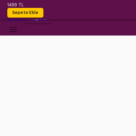
1499 TL
Dersler
Sepete Ekle
Giriş
Yap
Kayıt Ol
Başkent Üniversitesi
ME 211
•
Midterm
ME 211
•
Bilgi
Konular
Değerlendirmeler (8)
ME211 konularında kaybolup gitme! Statik dersi çok zor mu diyorlar
Kimse bu dersi kolayca geçemiyor muymuş? Kimsenin dediğine aldırı