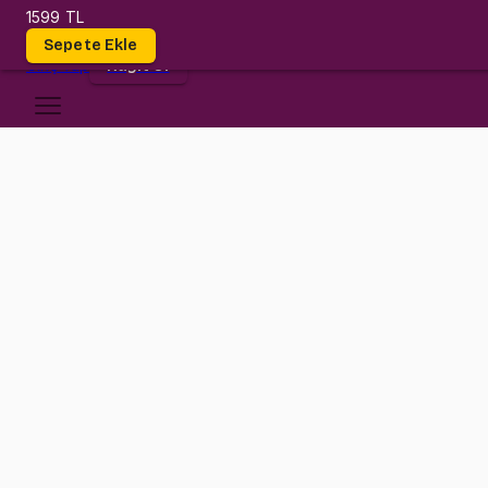
1599 TL
Dersler
Sepete Ekle
Giriş
Yap
Kayıt Ol
Bilgi Üniversitesi
BUS 211
•
Midterm
BUS 211
•
Bilgi
Konular
Değerlendirmeler (16)