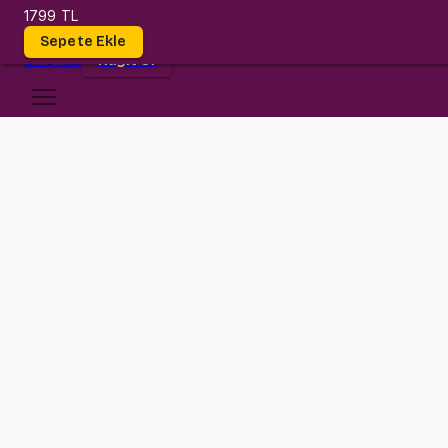
1799 TL
Dersler
Sepete Ekle
Giriş
Yap
Kayıt Ol
Bilgi Üniversitesi
BUS 331
•
Midterm
BUS 331
•
Bilgi
Konular
Değerlendirmeler (10)