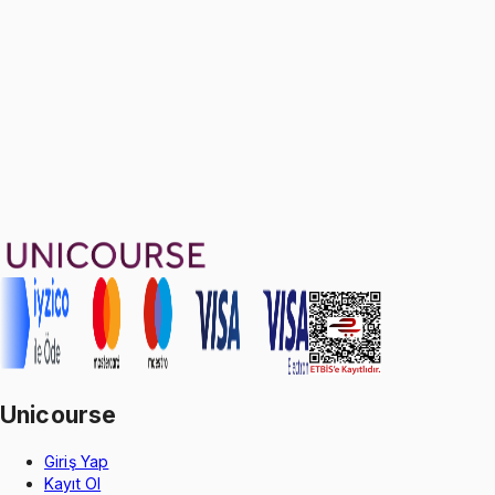
10 soru
1799 TL
Ayda
599
TL
, peşin fiyatına
3
taksit
Sepete Ekle
80
soru çözümü
31
konu anlatımı
·
5 sa 37 dk
Aldığın dönem boyunca geçerli
Unicourse
Giriş Yap
Kayıt Ol