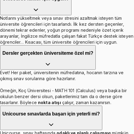
Notlarını yükseltmek veya sınav stresini azaltmak isteyen tüm
üniversite öğrencileri için tasarlandı. İlk kez dersten geçenler,
dönemi tekrar edenler, yoğun programı nedeniyle özet içerik
arayanlar, İngilizce müfredatla çalışan fakat Türkçe destek isteyen
öğrenciler… Kısacası, tüm üniversite öğrencileri için uygun.
Dersler gerçekten üniversiteme özel mi?
Evet! Her paket, üniversitenin müfredatına, hocanın tarzına ve
çıkmış sınav sorularına göre hazırlanır.
Örneğin, Koç Üniversitesi - MATH 101 (Calculus) veya başka bir
okulun benzer dersi olsun, paketlerimiz tam da o derse göre
tasarlanır. Böylece
nokta atışı
çalışır, zaman kazanırsın.
Unicourse sınavlarda başarı için yeterli mi?
Unicourse, sınav haftasında
odaklı ve planlı çalışmayı
mümkün