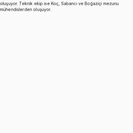
oluşuyor. Teknik ekip ise Koç, Sabancı ve Boğaziçi mezunu
mühendislerden oluşuyor.
Introduction and General Principles
Ücretsiz
1 konu anlatımı
Kinematics of Particles
Ücretsiz
10 konu anlatımı · 18 soru
Practice Problems
6 soru