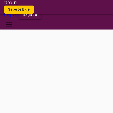
1799 TL
Dersler
Sepete Ekle
Giriş
Yap
Kayıt Ol
Bilgi Üniversitesi
CE 202
•
Midterm
CE 202
•
Bilgi
Konular
CE202 dersi düşündüğün kadar zor değil! Bu dersimizde gerçek
bir üniversite hocası olan Gürkan hocamızın anlatımıyla tüm
konuları kavrayacak, ardından da geçmiş senelerde sorulmuş ve
sınavda çıkabilecek sorularla antreman yapabileceksin.