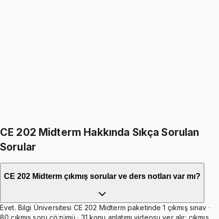
CE 202
• Final
Dynamics
1499
TL
1799
TL
%
17
%
17
1799
TL
1499
TL
599
TL indirim
Toplam:
3598
TL
2999
TL
İkisini Birlikte Al
CE 202 Midterm Hakkında Sıkça Sorulan
Sorular
CE 202 Midterm çıkmış sorular ve ders notları var mı?
Evet. Bilgi Üniversitesi CE 202 Midterm paketinde 1 çıkmış sınav ·
80 çıkmış soru çözümü · 31 konu anlatımı videosu yer alır; çıkmış