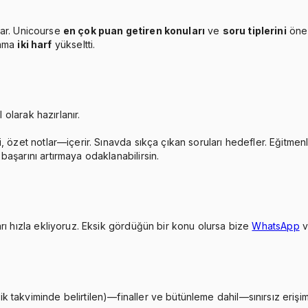
ar. Unicourse
en çok puan getiren konuları
ve
soru tiplerini
öne 
lama
iki harf
yükseltti.
 olarak hazırlanır.
, özet notlar—içerir. Sınavda sıkça çıkan soruları hedefler. Eğitmen
aşarını artırmaya odaklanabilirsin.
rı hızla ekliyoruz. Eksik gördüğün bir konu olursa bize
WhatsApp
takviminde belirtilen)—finaller ve bütünleme dahil—sınırsız erişimi