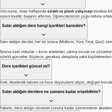
Unicourse, sınav haftasında
odaklı ve planlı çalışmayı
mümkün kıl
süreni kısaltır, başarını artırırsın. Öğrencilerimizin çoğu notunu orta
Satın aldığım ders hangi içerikleri barındırır?
Satın aldığın dersler, her bir sınava (Midterm, Vize, Final, Quiz) özel
Sınava özel videolar —konu anlatımları, çıkmış sorular ve çözümleri
sürekli günceller. Böylece, gereksiz detaylarla vakit kaybetmeden b
Ders içerikleri güncel mi?
Evet. Akademik takvimi ve hoca duyurularını izliyor, değişen konula
Satın aldığım derslere ne zamana kadar erişebilirim?
Pakete, dersi aldığın dönemin sonuna kadar (üniversitenin akademik 