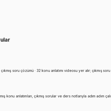
İkisini Birlikte Al
ular
 çıkmış soru çözümü · 32 konu anlatımı videosu yer alır; çıkmış soru 
ış konu anlatımları, çıkmış sorular ve ders notlarıyla adım adım çalı