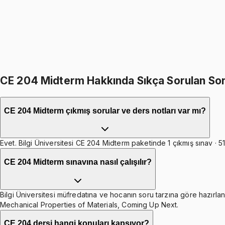
%
17
1799
TL
1499
TL
599
TL indirim
Toplam:
3598
TL
2999
TL
CE 204 Midterm Hakkında Sıkça Sorulan Sor
CE 204 Midterm çıkmış sorular ve ders notları var mı?
Evet. Bilgi Üniversitesi CE 204 Midterm paketinde 1 çıkmış sınav · 51
CE 204 Midterm sınavına nasıl çalışılır?
Bilgi Üniversitesi müfredatına ve hocanın soru tarzına göre hazırlanm
Mechanical Properties of Materials, Coming Up Next.
CE 204 dersi hangi konuları kapsıyor?