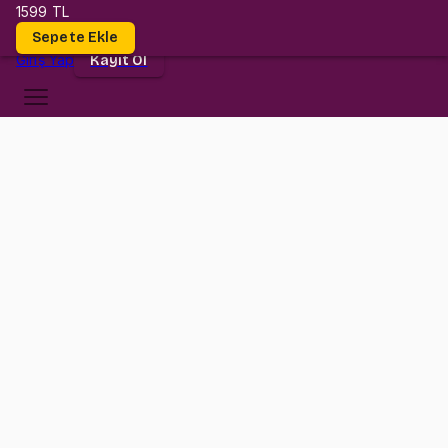
1599 TL
Dersler
Sepete Ekle
Giriş
Yap
Kayıt Ol
Bilgi Üniversitesi
CMPE 139
•
Final
CMPE 139
•
Bilgi
Konular
Değerlendirmeler (2)
Bu ders ile hem bir sürü soru çözmüş, hem kendini denemiş, hem
de konuların püf noktalarını öğrenmiş olacaksın.