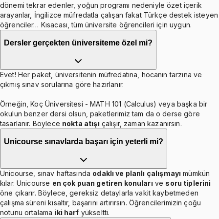
dönemi tekrar edenler, yoğun programı nedeniyle özet içerik
arayanlar, İngilizce müfredatla çalışan fakat Türkçe destek isteyen
öğrenciler… Kısacası, tüm üniversite öğrencileri için uygun.
Dersler gerçekten üniversiteme özel mi?
Evet! Her paket, üniversitenin müfredatına, hocanın tarzına ve
çıkmış sınav sorularına göre hazırlanır.
Örneğin, Koç Üniversitesi - MATH 101 (Calculus) veya başka bir
okulun benzer dersi olsun, paketlerimiz tam da o derse göre
tasarlanır. Böylece
nokta atışı
çalışır, zaman kazanırsın.
Unicourse sınavlarda başarı için yeterli mi?
Unicourse, sınav haftasında
odaklı ve planlı çalışmayı
mümkün
kılar. Unicourse
en çok puan getiren konuları
ve
soru tiplerini
öne çıkarır. Böylece, gereksiz detaylarla vakit kaybetmeden
çalışma süreni kısaltır, başarını artırırsın. Öğrencilerimizin çoğu
notunu ortalama
iki harf
yükseltti.