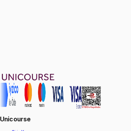
Sample Final Problems III
Ücretsiz
19 soru
1599 TL
Ayda
533
TL
, peşin fiyatına
3
taksit
Sepete Ekle
40
soru çözümü
121
konu anlatımı
·
16 sa 23 dk
4.5
puan
Aldığın dönem boyunca geçerli
Unicourse