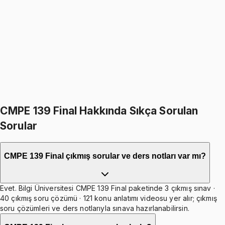
4.5
(
2
)
1349
TL
1599
TL
%
16
%
16
1599
TL
1349
TL
499
TL indirim
Toplam:
3198
TL
2699
TL
İkisini Birlikte Al
CMPE 139 Final Hakkında Sıkça Sorulan
Sorular
CMPE 139 Final çıkmış sorular ve ders notları var mı?
Evet. Bilgi Üniversitesi CMPE 139 Final paketinde 3 çıkmış sınav ·
40 çıkmış soru çözümü · 121 konu anlatımı videosu yer alır; çıkmış
soru çözümleri ve ders notlarıyla sınava hazırlanabilirsin.