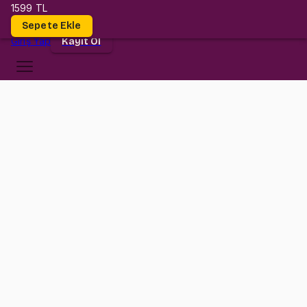
1599 TL
Dersler
Sepete Ekle
Giriş
Yap
Kayıt Ol
Bilgi Üniversitesi
EC 272
•
Final
EC 272
•
Bilgi
Konular
Değerlendirmeler (2)
Bu ders ile hem çok sayıda soru çözmüş, hem kendini denemiş,
hem de konuların püf noktalarını öğrenmiş olacaksın.