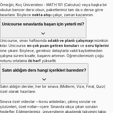
Örneğin, Koç Üniversitesi - MATH 101 (Calculus) veya başka bir
okulun benzer dersi olsun, paketlerimiz tam da o derse göre
tasarlanır. Böylece
nokta atışı
çalışır, zaman kazanırsın.
Unicourse sınavlarda başarı için yeterli mi?
Unicourse, sınav haftasında
odaklı ve planlı çalışmayı
mümkün
kılar. Unicourse
en çok puan getiren konuları
ve
soru tiplerini
öne çıkarır. Böylece, gereksiz detaylarla vakit kaybetmeden
çalışma süreni kısaltır, başarını artırırsın. Öğrencilerimizin çoğu
notunu ortalama
iki harf
yükseltti.
Satın aldığım ders hangi içerikleri barındırır?
Satın aldığın dersler, her bir sınava (Midterm, Vize, Final, Quiz)
özel olarak hazırlanır.
Sınava özel videolar —konu anlatımları, çıkmış sorular ve
çözümleri, özet notlar—içerir. Sınavda sıkça çıkan soruları
hedefler. Eğitmenlerimiz, üniversitenin akademik takvimini takip