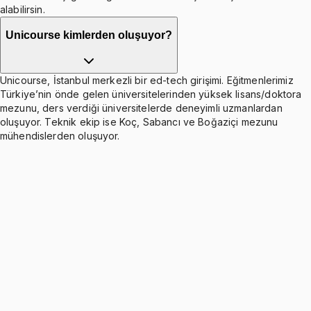
alabilirsin.
Unicourse kimlerden oluşuyor?
Unicourse, İstanbul merkezli bir ed-tech girişimi. Eğitmenlerimiz
Türkiye’nin önde gelen üniversitelerinden yüksek lisans/doktora
mezunu, ders verdiği üniversitelerde deneyimli uzmanlardan
oluşuyor. Teknik ekip ise Koç, Sabancı ve Boğaziçi mezunu
mühendislerden oluşuyor.
Hypothesis Testing: Single Population-FİNALDEN
ÇIKARILDI
Ücretsiz
6 konu anlatımı