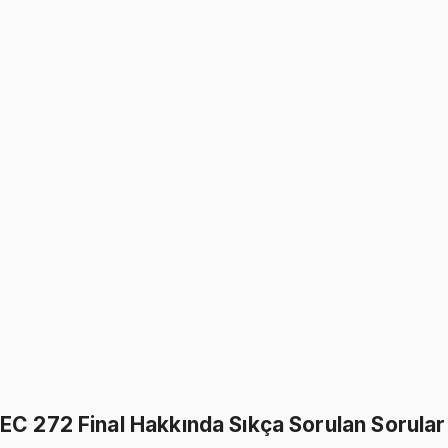
5.0
(
2
)
1349
TL
1599
TL
%
16
%
16
1599
TL
1349
TL
EC 272
• Final
Statistical Analysis for Economists II
5.0
(
2
)
1349
TL
1599
TL
%
16
%
16
1599
TL
1349
TL
499
TL indirim
Toplam:
3198
TL
2699
TL
İkisini Birlikte Al
EC 272 Final Hakkında Sıkça Sorulan Sorular