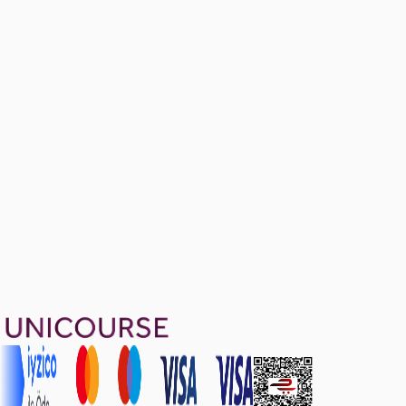
Simple Regression-FİNALE DAHİL
Ücretsiz
2 konu anlatımı · 6 soru
Multiple Regression-FİNALE DAHİL
Ücretsiz
1 konu anlatımı · 8 soru
1599 TL
Ayda
533
TL
, peşin fiyatına
3
taksit
Sepete Ekle
28
soru çözümü
16
konu anlatımı
·
4 sa 29 dk
5.0
puan
Aldığın dönem boyunca geçerli