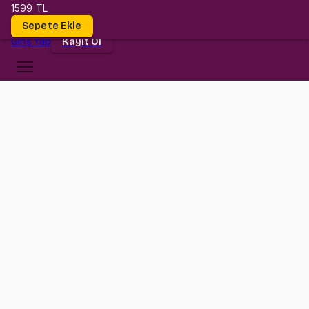
1599 TL
Dersler
Sepete Ekle
Giriş
Yap
Kayıt Ol
Bilgi Üniversitesi
MATH 259
•
Midterm
MATH 259
•
Bilgi
Konular
Değerlendirmeler (10)