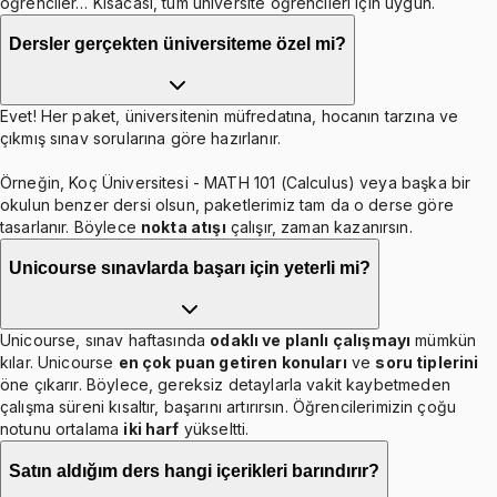
öğrenciler… Kısacası, tüm üniversite öğrencileri için uygun.
Dersler gerçekten üniversiteme özel mi?
Evet! Her paket, üniversitenin müfredatına, hocanın tarzına ve
çıkmış sınav sorularına göre hazırlanır.
Örneğin, Koç Üniversitesi - MATH 101 (Calculus) veya başka bir
okulun benzer dersi olsun, paketlerimiz tam da o derse göre
tasarlanır. Böylece
nokta atışı
çalışır, zaman kazanırsın.
Unicourse sınavlarda başarı için yeterli mi?
Unicourse, sınav haftasında
odaklı ve planlı çalışmayı
mümkün
kılar. Unicourse
en çok puan getiren konuları
ve
soru tiplerini
öne çıkarır. Böylece, gereksiz detaylarla vakit kaybetmeden
çalışma süreni kısaltır, başarını artırırsın. Öğrencilerimizin çoğu
notunu ortalama
iki harf
yükseltti.
Satın aldığım ders hangi içerikleri barındırır?