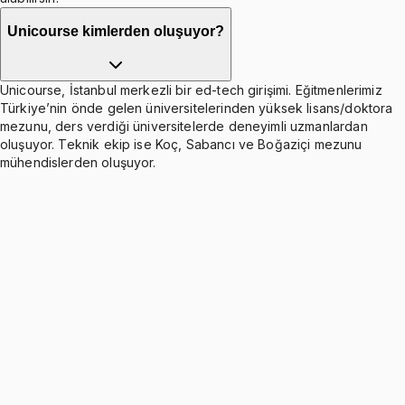
Unicourse kimlerden oluşuyor?
Unicourse, İstanbul merkezli bir ed-tech girişimi. Eğitmenlerimiz
Türkiye’nin önde gelen üniversitelerinden yüksek lisans/doktora
mezunu, ders verdiği üniversitelerde deneyimli uzmanlardan
oluşuyor. Teknik ekip ise Koç, Sabancı ve Boğaziçi mezunu
mühendislerden oluşuyor.
Scheduling Rules
Ücretsiz
4 konu anlatımı