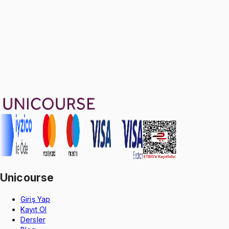
1799 TL
Ayda
599
TL
, peşin fiyatına
3
taksit
Sepete Ekle
36
soru çözümü
47
konu anlatımı
·
5 sa 24 dk
Aldığın dönem boyunca geçerli
Unicourse
Giriş Yap
Kayıt Ol
Dersler