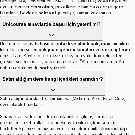
Örneğin, Koç Üniversitesi - MATH 101 (Calculus) veya başka bir
okulun benzer dersi olsun, paketlerimiz tam da o derse göre
tasarlanır. Böylece
nokta atışı
çalışır, zaman kazanırsın.
Unicourse sınavlarda başarı için yeterli mi?
Unicourse, sınav haftasında
odaklı ve planlı çalışmayı
mümkün
kılar. Unicourse
en çok puan getiren konuları
ve
soru tiplerini
öne çıkarır. Böylece, gereksiz detaylarla vakit kaybetmeden
çalışma süreni kısaltır, başarını artırırsın. Öğrencilerimizin çoğu
notunu ortalama
iki harf
yükseltti.
Satın aldığım ders hangi içerikleri barındırır?
Satın aldığın dersler, her bir sınava (Midterm, Vize, Final, Quiz)
özel olarak hazırlanır.
Sınava özel videolar —konu anlatımları, çıkmış sorular ve
çözümleri, özet notlar—içerir. Sınavda sıkça çıkan soruları
hedefler. Eğitmenlerimiz, üniversitenin akademik takvimini takip
ederek paketleri sürekli günceller. Böylece, gereksiz detaylarla