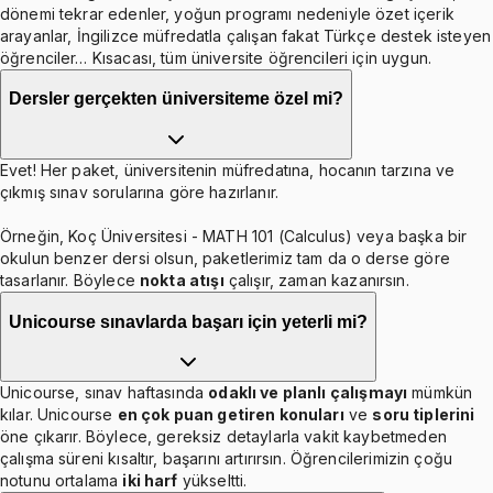
dönemi tekrar edenler, yoğun programı nedeniyle özet içerik
arayanlar, İngilizce müfredatla çalışan fakat Türkçe destek isteyen
öğrenciler… Kısacası, tüm üniversite öğrencileri için uygun.
Dersler gerçekten üniversiteme özel mi?
Evet! Her paket, üniversitenin müfredatına, hocanın tarzına ve
çıkmış sınav sorularına göre hazırlanır.
Örneğin, Koç Üniversitesi - MATH 101 (Calculus) veya başka bir
okulun benzer dersi olsun, paketlerimiz tam da o derse göre
tasarlanır. Böylece
nokta atışı
çalışır, zaman kazanırsın.
Unicourse sınavlarda başarı için yeterli mi?
Unicourse, sınav haftasında
odaklı ve planlı çalışmayı
mümkün
kılar. Unicourse
en çok puan getiren konuları
ve
soru tiplerini
öne çıkarır. Böylece, gereksiz detaylarla vakit kaybetmeden
çalışma süreni kısaltır, başarını artırırsın. Öğrencilerimizin çoğu
notunu ortalama
iki harf
yükseltti.