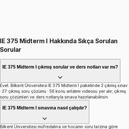
1515
TL
599
TL indirim
Toplam:
3798
TL
3199
TL
İkisini Birlikte Al
IE 375 Midterm I Hakkında Sıkça Sorulan
Sorular
IE 375 Midterm I çıkmış sorular ve ders notları var mı?
Evet. Bilkent Üniversitesi IE 375 Midterm I paketinde 2 çıkmış sınav
· 27 çıkmış soru çözümü · 56 konu anlatımı videosu yer alır; çıkmış
soru çözümleri ve ders notlarıyla sınava hazırlanabilirsin.
IE 375 Midterm I sınavına nasıl çalışılır?
Bilkent Üniversitesi müfredatına ve hocanın soru tarzına göre