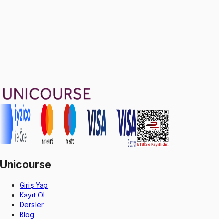
Ayda
599
TL
, peşin fiyatına
3
taksit
Sepete Ekle
27
soru çözümü
56
konu anlatımı
·
10 sa 40 dk
4.9
puan
Aldığın dönem boyunca geçerli
Unicourse
Giriş Yap
Kayıt Ol
Dersler
Blog