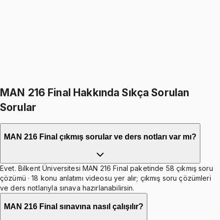
5.0
(
2
)
1349
TL
1599
TL
%
16
%
16
1599
TL
1349
TL
499
TL indirim
Toplam:
3198
TL
2699
TL
İkisini Birlikte Al
MAN 216 Final Hakkında Sıkça Sorulan
Sorular
MAN 216 Final çıkmış sorular ve ders notları var mı?
Evet. Bilkent Üniversitesi MAN 216 Final paketinde 58 çıkmış soru
çözümü · 18 konu anlatımı videosu yer alır; çıkmış soru çözümleri
ve ders notlarıyla sınava hazırlanabilirsin.
MAN 216 Final sınavına nasıl çalışılır?