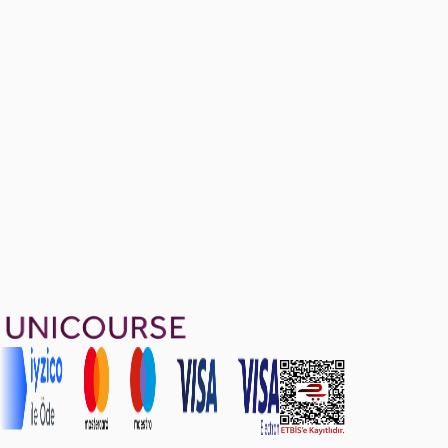
4 konu anlatımı · 5 soru
Capital Budgeting & Risk Return
Ücretsiz
4 konu anlatımı · 15 soru
1599 TL
Ayda
533
TL
, peşin fiyatına
3
taksit
Sepete Ekle
58
soru çözümü
18
konu anlatımı
·
2 sa 59 dk
5.0
puan
Aldığın dönem boyunca geçerli