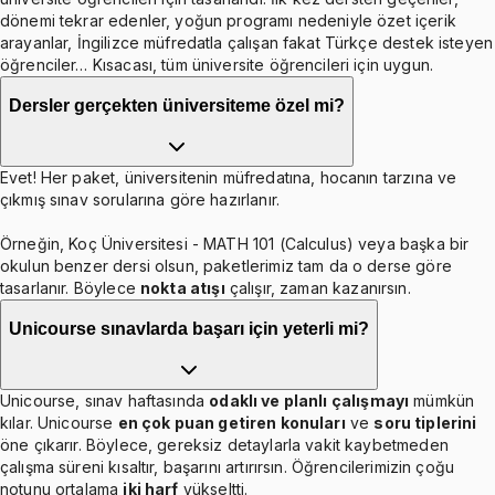
dönemi tekrar edenler, yoğun programı nedeniyle özet içerik
arayanlar, İngilizce müfredatla çalışan fakat Türkçe destek isteyen
öğrenciler… Kısacası, tüm üniversite öğrencileri için uygun.
Dersler gerçekten üniversiteme özel mi?
Evet! Her paket, üniversitenin müfredatına, hocanın tarzına ve
çıkmış sınav sorularına göre hazırlanır.
Örneğin, Koç Üniversitesi - MATH 101 (Calculus) veya başka bir
okulun benzer dersi olsun, paketlerimiz tam da o derse göre
tasarlanır. Böylece
nokta atışı
çalışır, zaman kazanırsın.
Unicourse sınavlarda başarı için yeterli mi?
Unicourse, sınav haftasında
odaklı ve planlı çalışmayı
mümkün
kılar. Unicourse
en çok puan getiren konuları
ve
soru tiplerini
öne çıkarır. Böylece, gereksiz detaylarla vakit kaybetmeden
çalışma süreni kısaltır, başarını artırırsın. Öğrencilerimizin çoğu
notunu ortalama
iki harf
yükseltti.