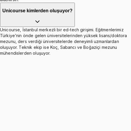
Unicourse kimlerden oluşuyor?
Unicourse, İstanbul merkezli bir ed-tech girişimi. Eğitmenlerimiz
Türkiye’nin önde gelen üniversitelerinden yüksek lisans/doktora
mezunu, ders verdiği üniversitelerde deneyimli uzmanlardan
oluşuyor. Teknik ekip ise Koç, Sabancı ve Boğaziçi mezunu
mühendislerden oluşuyor.
Systems of Linear Equations
Ücretsiz
4 konu anlatımı · 3 soru