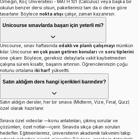
Örneğin, Koç Üniversitesi - MATH 101 (Calculus) veya başka bir
okulun benzer dersi olsun, paketlerimiz tam da o derse göre
tasarlanır. Böylece
nokta atışı
çalışır, zaman kazanırsın.
Unicourse sınavlarda başarı için yeterli mi?
Unicourse, sınav haftasında
odaklı ve planlı çalışmayı
mümkün
kılar. Unicourse
en çok puan getiren konuları
ve
soru tiplerini
öne çıkarır. Böylece, gereksiz detaylarla vakit kaybetmeden
çalışma süreni kısaltır, başarını artırırsın. Öğrencilerimizin çoğu
notunu ortalama
iki harf
yükseltti.
Satın aldığım ders hangi içerikleri barındırır?
Satın aldığın dersler, her bir sınava (Midterm, Vize, Final, Quiz)
özel olarak hazırlanır.
Sınava özel videolar —konu anlatımları, çıkmış sorular ve
çözümleri, özet notlar—içerir. Sınavda sıkça çıkan soruları
hedefler. Eğitmenlerimiz, üniversitenin akademik takvimini takip