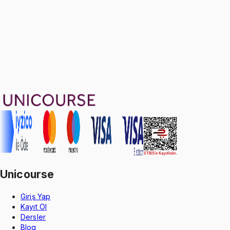
Ayda
533
TL
, peşin fiyatına
3
taksit
Sepete Ekle
105
soru çözümü
40
konu anlatımı
·
10 sa 12 dk
4.8
puan
Aldığın dönem boyunca geçerli
Unicourse
Giriş Yap
Kayıt Ol
Dersler
Blog