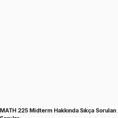
4.8
(
18
)
1349
TL
1599
TL
%
16
%
16
1599
TL
1349
TL
MATH 225
• Final
Linear Algebra and Differential Equations
4.8
(
18
)
1349
TL
1599
TL
%
16
%
16
1599
TL
1349
TL
499
TL indirim
Toplam:
3198
TL
2699
TL
İkisini Birlikte Al
MATH 225 Midterm Hakkında Sıkça Sorulan