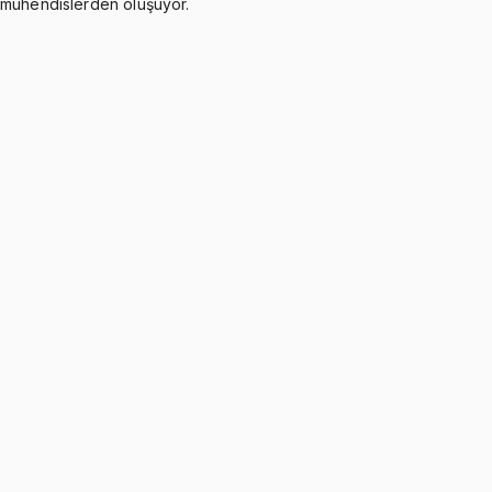
mühendislerden oluşuyor.
Transportation Problem and Initial Solutions
Ücretsiz
10 konu anlatımı
Transportation Simplex Method
4 konu anlatımı
Assignment Problem and Hungarian Method
6 konu anlatımı