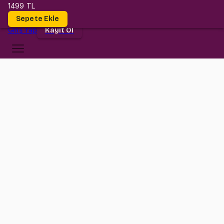
1499 TL
Dersler
Sepete Ekle
Giriş
Yap
Kayıt Ol
Çankaya Üniversitesi
IE 333
•
Final
IE 333
•
Bilgi
Konular