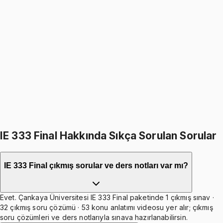
IE 333
• Final
Operations Research II - Deterministic Problems
1249
TL
1499
TL
%
17
%
17
1499
TL
1249
TL
499
TL indirim
Toplam:
2998
TL
2499
TL
İkisini Birlikte Al
IE 333 Final Hakkında Sıkça Sorulan Sorular
IE 333 Final çıkmış sorular ve ders notları var mı?
Evet. Çankaya Üniversitesi IE 333 Final paketinde 1 çıkmış sınav ·
32 çıkmış soru çözümü · 53 konu anlatımı videosu yer alır; çıkmış
soru çözümleri ve ders notlarıyla sınava hazırlanabilirsin.