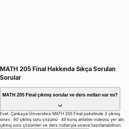
MATH 205
• Midterm
Basic Linear Algebra
1249
TL
1499
TL
%
17
%
17
1499
TL
1249
TL
499
TL indirim
Toplam:
2998
TL
2499
TL
İkisini Birlikte Al
MATH 205 Final Hakkında Sıkça Sorulan
Sorular
MATH 205 Final çıkmış sorular ve ders notları var mı?
Evet. Çankaya Üniversitesi MATH 205 Final paketinde 3 çıkmış
sınav · 90 çıkmış soru çözümü · 49 konu anlatımı videosu yer alır;
çıkmış soru çözümleri ve ders notlarıyla sınava hazırlanabilirsin.