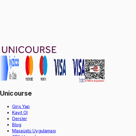
90
soru çözümü
49
konu anlatımı
·
10 sa 57 dk
Aldığın dönem boyunca geçerli
Geçme Garantisi
Unicourse
Giriş Yap
Kayıt Ol
Dersler
Blog
Masaüstü Uygulaması