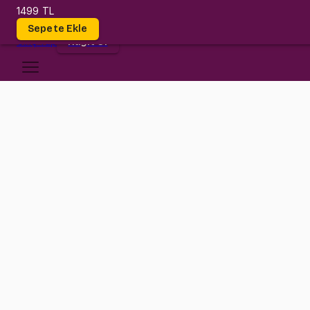
1499 TL
Dersler
Sepete Ekle
Giriş
Yap
Kayıt Ol
Çankaya Üniversitesi
STAT 205
•
Final
STAT 205
•
Bilgi
Konular
Çankaya biz geldik! İstatistik kolay değil, çok kolay!
Tek yapman gereken bu eğitim paketimizdeki yüzlerce örnek soruyla