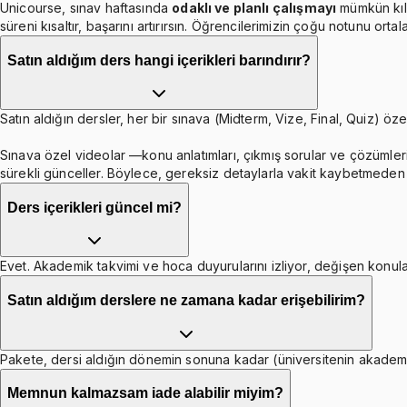
Unicourse, sınav haftasında
odaklı ve planlı çalışmayı
mümkün kıl
süreni kısaltır, başarını artırırsın. Öğrencilerimizin çoğu notunu orta
Satın aldığım ders hangi içerikleri barındırır?
Satın aldığın dersler, her bir sınava (Midterm, Vize, Final, Quiz) özel
Sınava özel videolar —konu anlatımları, çıkmış sorular ve çözümleri
sürekli günceller. Böylece, gereksiz detaylarla vakit kaybetmeden b
Ders içerikleri güncel mi?
Evet. Akademik takvimi ve hoca duyurularını izliyor, değişen konula
Satın aldığım derslere ne zamana kadar erişebilirim?
Pakete, dersi aldığın dönemin sonuna kadar (üniversitenin akademik 
Memnun kalmazsam iade alabilir miyim?