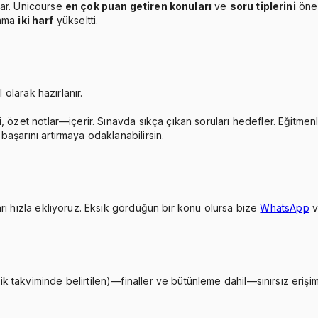
ar. Unicourse
en çok puan getiren konuları
ve
soru tiplerini
öne 
lama
iki harf
yükseltti.
 olarak hazırlanır.
, özet notlar—içerir. Sınavda sıkça çıkan soruları hedefler. Eğitmen
aşarını artırmaya odaklanabilirsin.
rı hızla ekliyoruz. Eksik gördüğün bir konu olursa bize
WhatsApp
takviminde belirtilen)—finaller ve bütünleme dahil—sınırsız erişimi