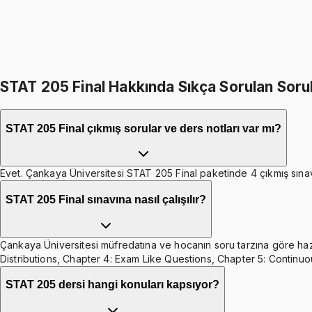
1249
TL
499
TL indirim
Toplam:
2998
TL
2499
TL
STAT 205 Final Hakkında Sıkça Sorulan Soru
STAT 205 Final çıkmış sorular ve ders notları var mı?
Evet. Çankaya Üniversitesi STAT 205 Final paketinde 4 çıkmış sınav ·
STAT 205 Final sınavına nasıl çalışılır?
Çankaya Üniversitesi müfredatına ve hocanın soru tarzına göre hazırl
Distributions, Chapter 4: Exam Like Questions, Chapter 5: Continuou
STAT 205 dersi hangi konuları kapsıyor?