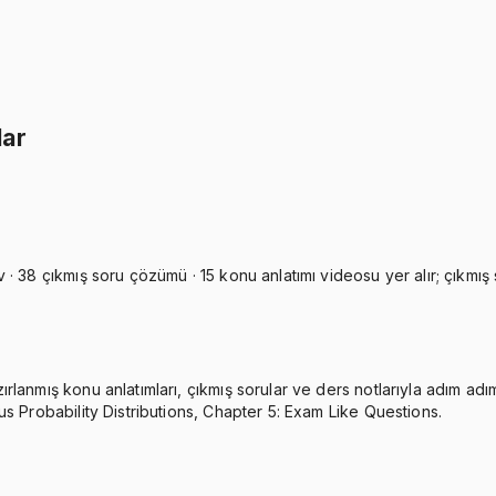
İkisini Birlikte Al
lar
 38 çıkmış soru çözümü · 15 konu anlatımı videosu yer alır; çıkmış s
anmış konu anlatımları, çıkmış sorular ve ders notlarıyla adım adım 
s Probability Distributions, Chapter 5: Exam Like Questions.