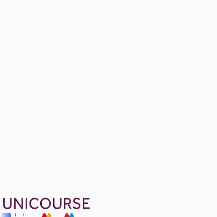
Markets (Additional Practice Questions)
Ücretsiz
4 konu anlatımı · 6 soru
Theory of Consumer Choice
Ücretsiz
9 konu anlatımı
1299 TL
Ayda
433
TL
, peşin fiyatına
3
taksit
Sepete Ekle
45
soru çözümü
66
konu anlatımı
·
10 sa 43 dk
Aldığın dönem boyunca geçerli
Geçme Garantisi