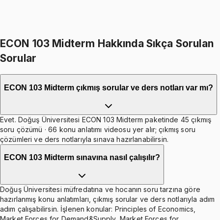
399
TL indirim
Toplam:
2598
TL
2199
TL
İkisini Birlikte Al
ECON 103 Midterm Hakkında Sıkça Sorulan
Sorular
ECON 103 Midterm çıkmış sorular ve ders notları var mı?
Evet. Doğuş Üniversitesi ECON 103 Midterm paketinde 45 çıkmış
soru çözümü · 66 konu anlatımı videosu yer alır; çıkmış soru
çözümleri ve ders notlarıyla sınava hazırlanabilirsin.
ECON 103 Midterm sınavına nasıl çalışılır?
Doğuş Üniversitesi müfredatına ve hocanın soru tarzına göre
hazırlanmış konu anlatımları, çıkmış sorular ve ders notlarıyla adım
adım çalışabilirsin. İşlenen konular: Principles of Economics,
Market Forces for Demand&Supply, Market Forces for