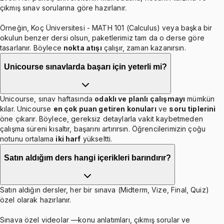
çıkmış sınav sorularına göre hazırlanır.
Örneğin, Koç Üniversitesi - MATH 101 (Calculus) veya başka bir
okulun benzer dersi olsun, paketlerimiz tam da o derse göre
tasarlanır. Böylece
nokta atışı
çalışır, zaman kazanırsın.
Unicourse sınavlarda başarı için yeterli mi?
Unicourse, sınav haftasında
odaklı ve planlı çalışmayı
mümkün
kılar. Unicourse
en çok puan getiren konuları
ve
soru tiplerini
öne çıkarır. Böylece, gereksiz detaylarla vakit kaybetmeden
çalışma süreni kısaltır, başarını artırırsın. Öğrencilerimizin çoğu
notunu ortalama
iki harf
yükseltti.
Satın aldığım ders hangi içerikleri barındırır?
Satın aldığın dersler, her bir sınava (Midterm, Vize, Final, Quiz)
özel olarak hazırlanır.
Sınava özel videolar —konu anlatımları, çıkmış sorular ve