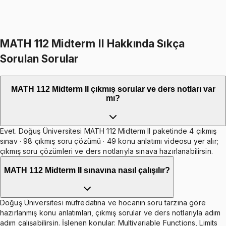
598
TL indirim
Toplam:
3897
TL
3299
TL
Hepsini Sepete Ekle
MATH 112 Midterm II Hakkında Sıkça
Sorulan Sorular
MATH 112 Midterm II çıkmış sorular ve ders notları var
mı?
Evet. Doğuş Üniversitesi MATH 112 Midterm II paketinde 4 çıkmış
sınav · 98 çıkmış soru çözümü · 49 konu anlatımı videosu yer alır;
çıkmış soru çözümleri ve ders notlarıyla sınava hazırlanabilirsin.
MATH 112 Midterm II sınavına nasıl çalışılır?
Doğuş Üniversitesi müfredatına ve hocanın soru tarzına göre
hazırlanmış konu anlatımları, çıkmış sorular ve ders notlarıyla adım
adım çalışabilirsin. İşlenen konular: Multivariable Functions, Limits