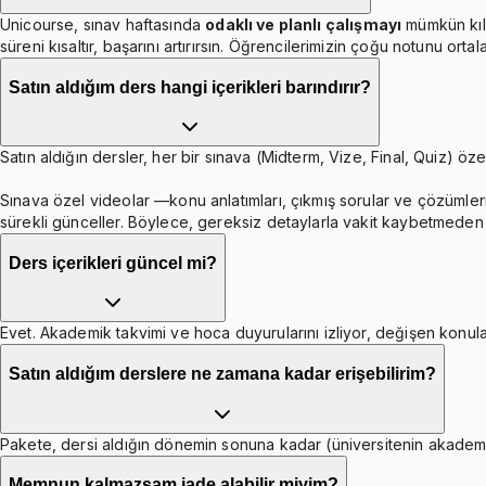
Unicourse, sınav haftasında
odaklı ve planlı çalışmayı
mümkün kıl
süreni kısaltır, başarını artırırsın. Öğrencilerimizin çoğu notunu orta
Satın aldığım ders hangi içerikleri barındırır?
Satın aldığın dersler, her bir sınava (Midterm, Vize, Final, Quiz) özel
Sınava özel videolar —konu anlatımları, çıkmış sorular ve çözümleri
sürekli günceller. Böylece, gereksiz detaylarla vakit kaybetmeden b
Ders içerikleri güncel mi?
Evet. Akademik takvimi ve hoca duyurularını izliyor, değişen konula
Satın aldığım derslere ne zamana kadar erişebilirim?
Pakete, dersi aldığın dönemin sonuna kadar (üniversitenin akademik 
Memnun kalmazsam iade alabilir miyim?