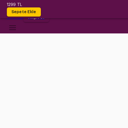
1299 TL
Dersler
Sepete Ekle
Giriş
Yap
Kayıt Ol
Gebze Teknik Üniversitesi
CSE 232
•
Final
CSE 232
•
Bilgi
Konular
Gebze Teknik Üniversitesi CSE 232 (Logic Circuits And Design) Final
İşlenen konular: Combinational Logic, Memory and Programmable Lo