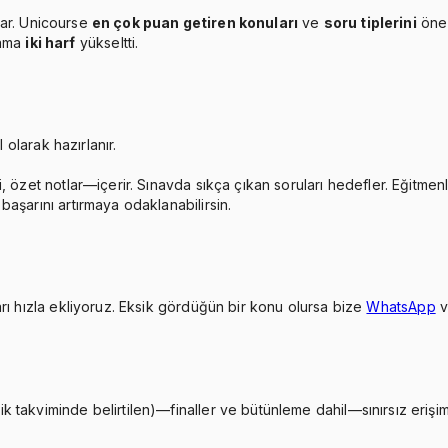
ar. Unicourse
en çok puan getiren konuları
ve
soru tiplerini
öne 
lama
iki harf
yükseltti.
 olarak hazırlanır.
, özet notlar—içerir. Sınavda sıkça çıkan soruları hedefler. Eğitmen
aşarını artırmaya odaklanabilirsin.
rı hızla ekliyoruz. Eksik gördüğün bir konu olursa bize
WhatsApp
takviminde belirtilen)—finaller ve bütünleme dahil—sınırsız erişimi