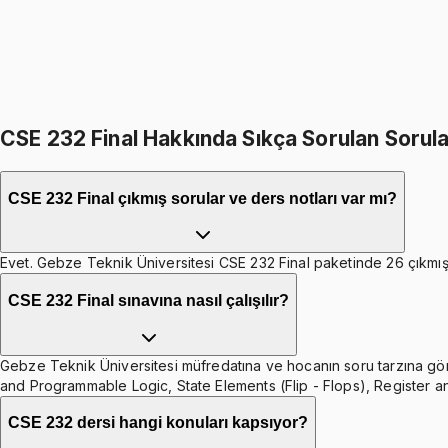
1099
TL
399
TL indirim
Toplam:
2598
TL
2199
TL
CSE 232 Final Hakkında Sıkça Sorulan Sorul
CSE 232 Final çıkmış sorular ve ders notları var mı?
Evet. Gebze Teknik Üniversitesi CSE 232 Final paketinde 26 çıkmış s
CSE 232 Final sınavına nasıl çalışılır?
Gebze Teknik Üniversitesi müfredatına ve hocanın soru tarzına göre 
and Programmable Logic, State Elements (Flip - Flops), Register a
CSE 232 dersi hangi konuları kapsıyor?