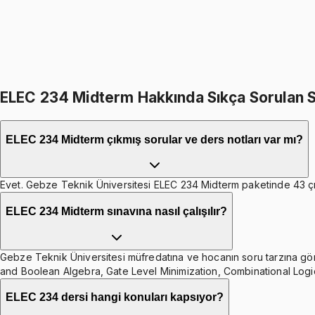
1099
TL
399
TL indirim
Toplam:
2598
TL
2199
TL
ELEC 234 Midterm Hakkında Sıkça Sorulan S
ELEC 234 Midterm çıkmış sorular ve ders notları var mı?
Evet. Gebze Teknik Üniversitesi ELEC 234 Midterm paketinde 43 çıkmı
ELEC 234 Midterm sınavına nasıl çalışılır?
Gebze Teknik Üniversitesi müfredatına ve hocanın soru tarzına göre 
and Boolean Algebra, Gate Level Minimization, Combinational Logi
ELEC 234 dersi hangi konuları kapsıyor?