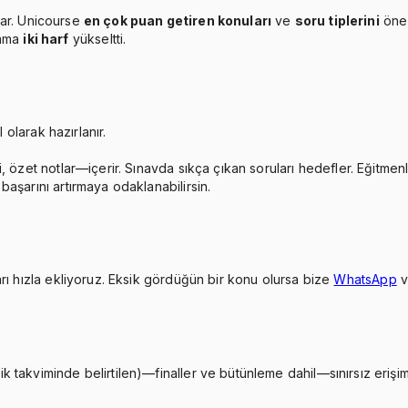
ar. Unicourse
en çok puan getiren konuları
ve
soru tiplerini
öne 
lama
iki harf
yükseltti.
 olarak hazırlanır.
, özet notlar—içerir. Sınavda sıkça çıkan soruları hedefler. Eğitmen
aşarını artırmaya odaklanabilirsin.
rı hızla ekliyoruz. Eksik gördüğün bir konu olursa bize
WhatsApp
takviminde belirtilen)—finaller ve bütünleme dahil—sınırsız erişimi