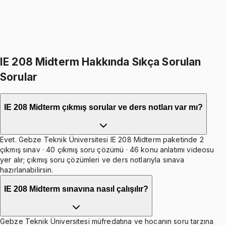
1099
TL
399
TL indirim
Toplam:
2598
TL
2199
TL
İkisini Birlikte Al
IE 208 Midterm Hakkında Sıkça Sorulan
Sorular
IE 208 Midterm çıkmış sorular ve ders notları var mı?
Evet. Gebze Teknik Üniversitesi IE 208 Midterm paketinde 2
çıkmış sınav · 40 çıkmış soru çözümü · 46 konu anlatımı videosu
yer alır; çıkmış soru çözümleri ve ders notlarıyla sınava
hazırlanabilirsin.
IE 208 Midterm sınavına nasıl çalışılır?
Gebze Teknik Üniversitesi müfredatına ve hocanın soru tarzına