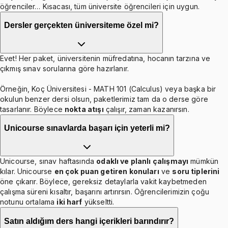
öğrenciler… Kısacası, tüm üniversite öğrencileri için uygun.
Dersler gerçekten üniversiteme özel mi?
Evet! Her paket, üniversitenin müfredatına, hocanın tarzına ve
çıkmış sınav sorularına göre hazırlanır.
Örneğin, Koç Üniversitesi - MATH 101 (Calculus) veya başka bir
okulun benzer dersi olsun, paketlerimiz tam da o derse göre
tasarlanır. Böylece
nokta atışı
çalışır, zaman kazanırsın.
Unicourse sınavlarda başarı için yeterli mi?
Unicourse, sınav haftasında
odaklı ve planlı çalışmayı
mümkün
kılar. Unicourse
en çok puan getiren konuları
ve
soru tiplerini
öne çıkarır. Böylece, gereksiz detaylarla vakit kaybetmeden
çalışma süreni kısaltır, başarını artırırsın. Öğrencilerimizin çoğu
notunu ortalama
iki harf
yükseltti.
Satın aldığım ders hangi içerikleri barındırır?