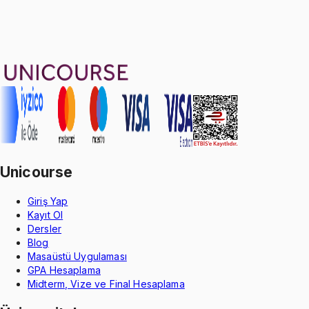
Aldığın dönem boyunca geçerli
Geçme Garantisi
Unicourse
Giriş Yap
Kayıt Ol
Dersler
Blog
Masaüstü Uygulaması
GPA Hesaplama
Midterm, Vize ve Final Hesaplama