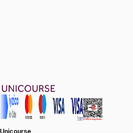
1199 TL
Ayda
399
TL
, peşin fiyatına
3
taksit
Sepete Ekle
151
soru çözümü
63
konu anlatımı
·
13 sa 11 dk
4.9
puan
Aldığın dönem boyunca geçerli
Geçme Garantisi
Unicourse