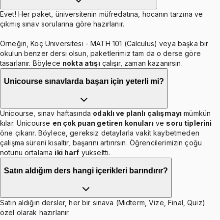
Evet! Her paket, üniversitenin müfredatına, hocanın tarzına ve
çıkmış sınav sorularına göre hazırlanır.
Örneğin, Koç Üniversitesi - MATH 101 (Calculus) veya başka bir
okulun benzer dersi olsun, paketlerimiz tam da o derse göre
tasarlanır. Böylece
nokta atışı
çalışır, zaman kazanırsın.
Unicourse sınavlarda başarı için yeterli mi?
Unicourse, sınav haftasında
odaklı ve planlı çalışmayı
mümkün
kılar. Unicourse
en çok puan getiren konuları
ve
soru tiplerini
öne çıkarır. Böylece, gereksiz detaylarla vakit kaybetmeden
çalışma süreni kısaltır, başarını artırırsın. Öğrencilerimizin çoğu
notunu ortalama
iki harf
yükseltti.
Satın aldığım ders hangi içerikleri barındırır?
Satın aldığın dersler, her bir sınava (Midterm, Vize, Final, Quiz)
özel olarak hazırlanır.