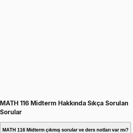
999
TL
MATH 116
• Final
Linear Algebra
4.7
(
3
)
999
TL
1199
TL
%
17
%
17
1199
TL
999
TL
399
TL indirim
Toplam:
2398
TL
1999
TL
İkisini Birlikte Al
MATH 116 Midterm Hakkında Sıkça Sorulan
Sorular
MATH 116 Midterm çıkmış sorular ve ders notları var mı?