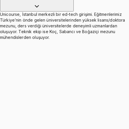
Unicourse, İstanbul merkezli bir ed-tech girişimi. Eğitmenlerimiz
Türkiye’nin önde gelen üniversitelerinden yüksek lisans/doktora
mezunu, ders verdiği üniversitelerde deneyimli uzmanlardan
oluşuyor. Teknik ekip ise Koç, Sabancı ve Boğaziçi mezunu
mühendislerden oluşuyor.
Systems of Linear Equations
Ücretsiz
4 konu anlatımı · 9 soru
Operations with Matrices
Ücretsiz
1 konu anlatımı · 9 soru