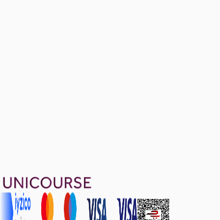
Theory Problems
1 konu anlatımı · 7 soru
1199 TL
Ayda
399
TL
, peşin fiyatına
3
taksit
Sepete Ekle
80
soru çözümü
29
konu anlatımı
·
6 sa 14 dk
4.7
puan
Aldığın dönem boyunca geçerli
Geçme Garantisi